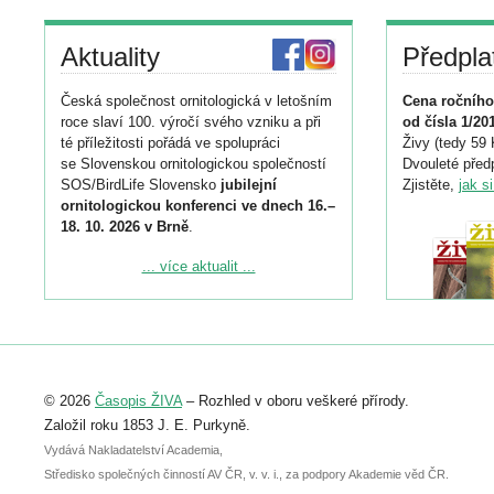
Aktuality
Předpla
Česká společnost ornitologická v letošním
Cena ročního
roce slaví 100. výročí svého vzniku a při
od čísla 1/20
té příležitosti pořádá ve spolupráci
Živy (tedy 59 
se Slovenskou ornitologickou společností
Dvouleté předp
SOS/BirdLife Slovensko
jubilejní
Zjistěte,
jak s
ornitologickou konferenci ve dnech 16.–
18. 10. 2026 v Brně
.
Podrobnější informace ke konferenci
... více aktualit ...
naleznete zde:
https://www.birdlife.cz/konference-2026/
Registrovat se můžete do 6. září.
Upozorňujeme, že termín pro odeslání
© 2026
Časopis ŽIVA
– Rozhled v oboru veškeré přírody.
abstraktu přihlášené přednášky nebo
posteru je už 30. června.
Založil roku 1853 J. E. Purkyně.
Vydává Nakladatelství Academia,
Středisko společných činností AV ČR, v. v. i., za podpory Akademie věd ČR.