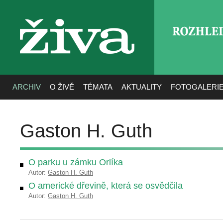
ROZHLE
živa
ARCHIV
O ŽIVĚ
TÉMATA
AKTUALITY
FOTOGALERI
Gaston H. Guth
O parku u zámku Orlíka
Autor:
Gaston H. Guth
O americké dřevině, která se osvědčila
Autor:
Gaston H. Guth