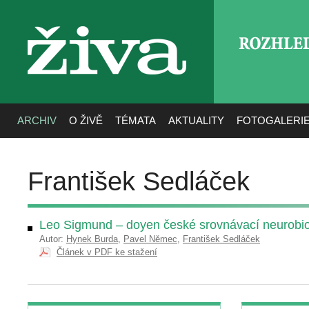
ROZHLE
živa
ARCHIV
O ŽIVĚ
TÉMATA
AKTUALITY
FOTOGALERI
František Sedláček
Leo Sigmund – doyen české srovnávací neurobio
Autor:
Hynek Burda
,
Pavel Němec
,
František Sedláček
Článek v PDF ke stažení