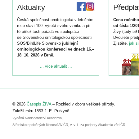
Aktuality
Předpla
Česká společnost ornitologická v letošním
Cena ročního
roce slaví 100. výročí svého vzniku a při
od čísla 1/20
té příležitosti pořádá ve spolupráci
Živy (tedy 59 
se Slovenskou ornitologickou společností
Dvouleté předp
SOS/BirdLife Slovensko
jubilejní
Zjistěte,
jak s
ornitologickou konferenci ve dnech 16.–
18. 10. 2026 v Brně
.
Podrobnější informace ke konferenci
... více aktualit ...
naleznete zde:
https://www.birdlife.cz/konference-2026/
Registrovat se můžete do 6. září.
Upozorňujeme, že termín pro odeslání
© 2026
Časopis ŽIVA
– Rozhled v oboru veškeré přírody.
abstraktu přihlášené přednášky nebo
posteru je už 30. června.
Založil roku 1853 J. E. Purkyně.
Vydává Nakladatelství Academia,
Středisko společných činností AV ČR, v. v. i., za podpory Akademie věd ČR.