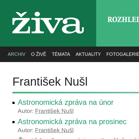
ROZHLE
živa
ARCHIV
O ŽIVĚ
TÉMATA
AKTUALITY
FOTOGALERI
František Nušl
Astronomická zpráva na únor
Autor:
František Nušl
Astronomická zpráva na prosinec
Autor:
František Nušl