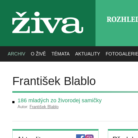
ROZHLE
živa
ARCHIV
O ŽIVĚ
TÉMATA
AKTUALITY
FOTOGALERI
František Blablo
186 mladých zo živorodej samičky
Autor:
František Blablo