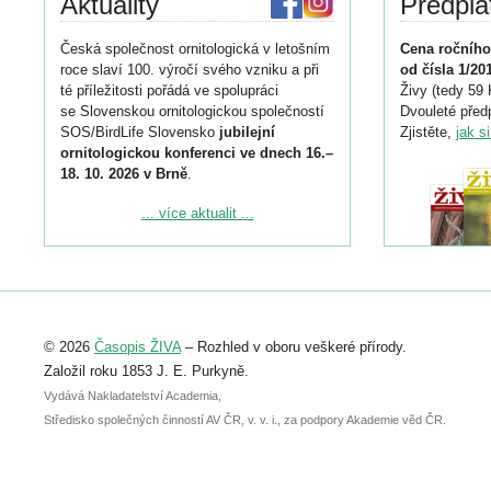
Aktuality
Předpla
Česká společnost ornitologická v letošním
Cena ročního
roce slaví 100. výročí svého vzniku a při
od čísla 1/20
té příležitosti pořádá ve spolupráci
Živy (tedy 59 
se Slovenskou ornitologickou společností
Dvouleté předp
SOS/BirdLife Slovensko
jubilejní
Zjistěte,
jak s
ornitologickou konferenci ve dnech 16.–
18. 10. 2026 v Brně
.
Podrobnější informace ke konferenci
... více aktualit ...
naleznete zde:
https://www.birdlife.cz/konference-2026/
Registrovat se můžete do 6. září.
Upozorňujeme, že termín pro odeslání
© 2026
Časopis ŽIVA
– Rozhled v oboru veškeré přírody.
abstraktu přihlášené přednášky nebo
posteru je už 30. června.
Založil roku 1853 J. E. Purkyně.
Vydává Nakladatelství Academia,
Středisko společných činností AV ČR, v. v. i., za podpory Akademie věd ČR.