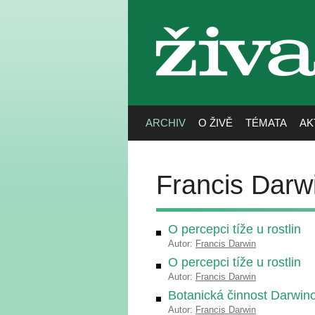
živa
ARCHIV
O ŽIVĚ
TÉMATA
AK
Francis Darw
O percepci tíže u rostlin
Autor:
Francis Darwin
O percepci tíže u rostlin
Autor:
Francis Darwin
Botanická činnost Darwin
Autor:
Francis Darwin