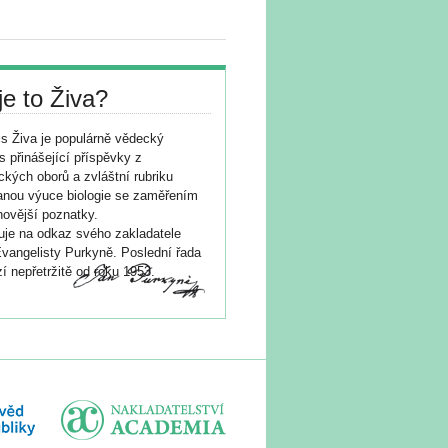
je to Živa?
s Živa je populárně vědecký
s přinášející příspěvky z
ických oborů a zvláštní rubriku
nou výuce biologie se zaměřením
novější poznatky.
je na odkaz svého zakladatele
vangelisty Purkyně. Poslední řada
í nepřetržitě od roku 1953.