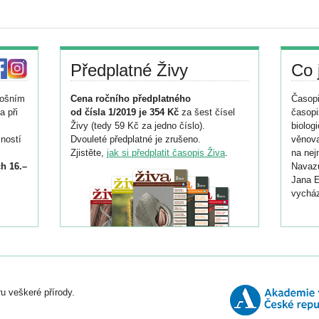
Předplatné Živy
Co 
tošním
Cena ročního předplatného
Časopi
a při
od čísla 1/2019 je 354 Kč
za šest čísel
časopi
Živy (tedy 59 Kč za jedno číslo).
biolog
ností
Dvouleté předplatné je zrušeno.
věnova
Zjistěte,
jak si předplatit časopis Živa
.
na nej
h 16.–
Navazu
Jana E
vycház
i
026/
ní
u veškeré přírody.
o