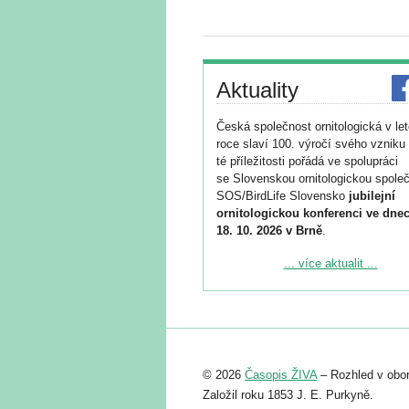
Aktuality
Česká společnost ornitologická v le
roce slaví 100. výročí svého vzniku 
té příležitosti pořádá ve spolupráci
se Slovenskou ornitologickou společ
SOS/BirdLife Slovensko
jubilejní
ornitologickou konferenci ve dnec
18. 10. 2026 v Brně
.
Podrobnější informace ke konferenc
... více aktualit ...
naleznete zde:
https://www.birdlife.cz/konference-2
Registrovat se můžete do 6. září.
Upozorňujeme, že termín pro odeslá
© 2026
Časopis ŽIVA
– Rozhled v obor
abstraktu přihlášené přednášky neb
posteru je už 30. června.
Založil roku 1853 J. E. Purkyně.