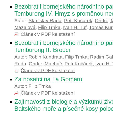
Bezobratlí bornejského národního pa
Temburong IV. Hmyz s proměnou ne
Autor:
Stanislav Rada
,
Petr Kočárek
,
Ondřej 
Mazalová
,
Filip Trnka
,
Ivan H. Tuf
,
Tomáš Kur
Článek v PDF ke stažení
Bezobratlí bornejského národního pa
Temburong II. Brouci
Autor:
Robin Kundrata
,
Filip Trnka
,
Radim Gab
Rada
,
Ondřej Machač
,
Petr Kočárek
,
Ivan H. 
Článek v PDF ke stažení
Za nosatci na La Gomeru
Autor:
Filip Trnka
Článek v PDF ke stažení
Zajímavosti z biologie a výzkumu živ
Baltského moře a písečné kosy poloo