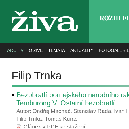
ROZHLE
živa
ARCHIV
O ŽIVĚ
TÉMATA
AKTUALITY
FOTOGALERI
Filip Trnka
Bezobratlí bornejského národního ra
Temburong V. Ostatní bezobratlí
Autor:
Ondřej Machač
,
Stanislav Rada
,
Ivan H
Filip Trnka
,
Tomáš Kuras
Článek v PDF ke stažení