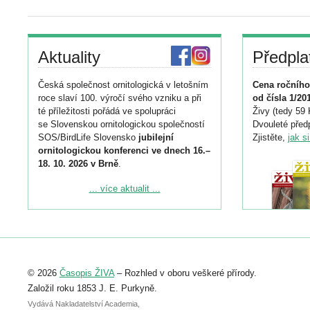
Aktuality
Předpla
Česká společnost ornitologická v letošním
Cena ročního
roce slaví 100. výročí svého vzniku a při
od čísla 1/20
té příležitosti pořádá ve spolupráci
Živy (tedy 59 
se Slovenskou ornitologickou společností
Dvouleté předp
SOS/BirdLife Slovensko
jubilejní
Zjistěte,
jak s
ornitologickou konferenci ve dnech 16.–
18. 10. 2026 v Brně
.
Podrobnější informace ke konferenci
... více aktualit ...
naleznete zde:
https://www.birdlife.cz/konference-2026/
Registrovat se můžete do 6. září.
Upozorňujeme, že termín pro odeslání
© 2026
Časopis ŽIVA
– Rozhled v oboru veškeré přírody.
abstraktu přihlášené přednášky nebo
posteru je už 30. června.
Založil roku 1853 J. E. Purkyně.
Vydává Nakladatelství Academia,