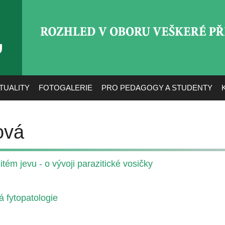
ROZHLED V OBORU VEŠ
TUALITY
FOTOGALERIE
PRO PEDAGOGY A STUDENTY
ová
ém jevu - o vývoji parazitické vosičky
á fytopatologie