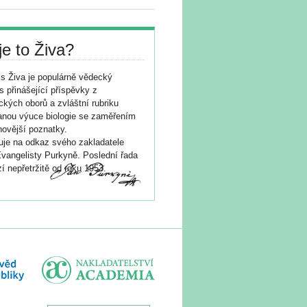
je to Živa?
s Živa je populárně vědecký
s přinášející příspěvky z
ických oborů a zvláštní rubriku
nou výuce biologie se zaměřením
novější poznatky.
je na odkaz svého zakladatele
vangelisty Purkyně. Poslední řada
í nepřetržitě od roku 1953.