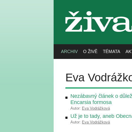
živa
ARCHIV
O ŽIVĚ
TÉMATA
AK
Eva Vodrážk
Nezábavný článek o důležit
Encarsia formosa
Autor:
Eva Vodrážková
Už je to tady, aneb Obecn
Autor:
Eva Vodrážková