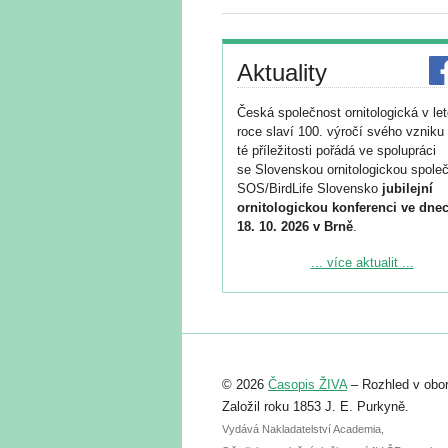
Aktuality
Česká společnost ornitologická v le
roce slaví 100. výročí svého vzniku 
té příležitosti pořádá ve spolupráci
se Slovenskou ornitologickou společ
SOS/BirdLife Slovensko
jubilejní
ornitologickou konferenci ve dnec
18. 10. 2026 v Brně
.
Podrobnější informace ke konferenc
... více aktualit ...
naleznete zde:
https://www.birdlife.cz/konference-2
Registrovat se můžete do 6. září.
Upozorňujeme, že termín pro odeslá
© 2026
Časopis ŽIVA
– Rozhled v obor
abstraktu přihlášené přednášky neb
posteru je už 30. června.
Založil roku 1853 J. E. Purkyně.
Vydává Nakladatelství Academia,