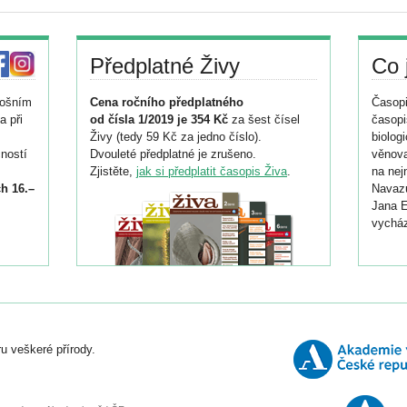
Předplatné Živy
Co 
tošním
Cena ročního předplatného
Časopi
a při
od čísla 1/2019 je 354 Kč
za šest čísel
časopi
Živy (tedy 59 Kč za jedno číslo).
biolog
ností
Dvouleté předplatné je zrušeno.
věnova
Zjistěte,
jak si předplatit časopis Živa
.
na nej
h 16.–
Navazu
Jana E
vycház
i
026/
ní
u veškeré přírody.
o