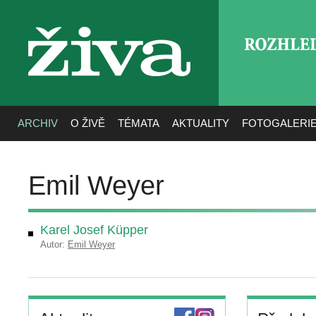
ROZHLE
živa
ARCHIV
O ŽIVĚ
TÉMATA
AKTUALITY
FOTOGALERI
Emil Weyer
Karel Josef Küpper
Autor:
Emil Weyer