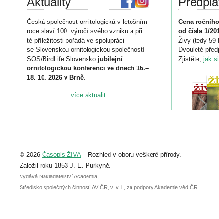
Aktuality
Předpla
Česká společnost ornitologická v letošním
Cena ročního
roce slaví 100. výročí svého vzniku a při
od čísla 1/20
té příležitosti pořádá ve spolupráci
Živy (tedy 59 
se Slovenskou ornitologickou společností
Dvouleté předp
SOS/BirdLife Slovensko
jubilejní
Zjistěte,
jak s
ornitologickou konferenci ve dnech 16.–
18. 10. 2026 v Brně
.
Podrobnější informace ke konferenci
... více aktualit ...
naleznete zde:
https://www.birdlife.cz/konference-2026/
Registrovat se můžete do 6. září.
Upozorňujeme, že termín pro odeslání
© 2026
Časopis ŽIVA
– Rozhled v oboru veškeré přírody.
abstraktu přihlášené přednášky nebo
posteru je už 30. června.
Založil roku 1853 J. E. Purkyně.
Vydává Nakladatelství Academia,
Středisko společných činností AV ČR, v. v. i., za podpory Akademie věd ČR.