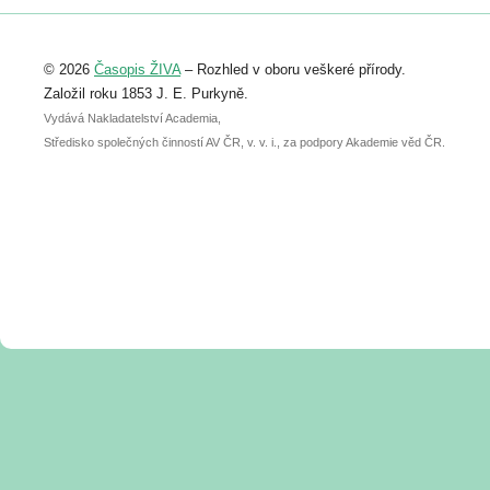
Registrovat se můžete do 6. září.
Upozorňujeme, že termín pro odeslání
© 2026
Časopis ŽIVA
– Rozhled v oboru veškeré přírody.
abstraktu přihlášené přednášky nebo
posteru je už 30. června.
Založil roku 1853 J. E. Purkyně.
Vydává Nakladatelství Academia,
Středisko společných činností AV ČR, v. v. i., za podpory Akademie věd ČR.