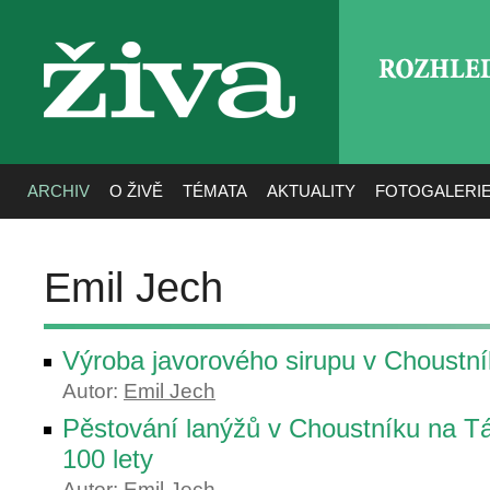
ROZHLE
živa
ARCHIV
O ŽIVĚ
TÉMATA
AKTUALITY
FOTOGALERI
Emil Jech
Výroba javorového sirupu v Choustn
Autor:
Emil Jech
Pěstování lanýžů v Choustníku na T
100 lety
Autor:
Emil Jech