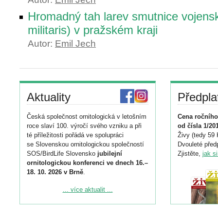
Hromadný tah larev smutnice vojensk
militaris) v pražském kraji
Autor:
Emil Jech
Aktuality
Předpla
Česká společnost ornitologická v letošním
Cena ročního
roce slaví 100. výročí svého vzniku a při
od čísla 1/20
té příležitosti pořádá ve spolupráci
Živy (tedy 59 
se Slovenskou ornitologickou společností
Dvouleté předp
SOS/BirdLife Slovensko
jubilejní
Zjistěte,
jak s
ornitologickou konferenci ve dnech 16.–
18. 10. 2026 v Brně
.
Podrobnější informace ke konferenci
... více aktualit ...
naleznete zde:
https://www.birdlife.cz/konference-2026/