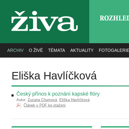
ROZHLE
živa
ARCHIV
O ŽIVĚ
TÉMATA
AKTUALITY
FOTOGALERI
Eliška Havlíčková
Český přínos k poznání kapské flóry
Autor:
Zuzana Chumová
,
Eliška Havlíčková
Článek v PDF ke stažení