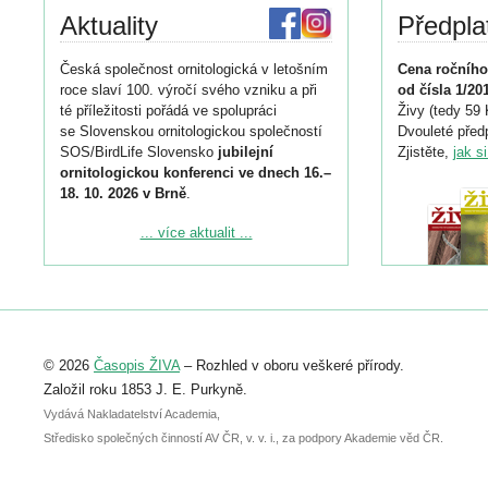
Aktuality
Předpla
Česká společnost ornitologická v letošním
Cena ročního
roce slaví 100. výročí svého vzniku a při
od čísla 1/20
té příležitosti pořádá ve spolupráci
Živy (tedy 59 
se Slovenskou ornitologickou společností
Dvouleté předp
SOS/BirdLife Slovensko
jubilejní
Zjistěte,
jak s
ornitologickou konferenci ve dnech 16.–
18. 10. 2026 v Brně
.
Podrobnější informace ke konferenci
... více aktualit ...
naleznete zde:
https://www.birdlife.cz/konference-2026/
Registrovat se můžete do 6. září.
Upozorňujeme, že termín pro odeslání
© 2026
Časopis ŽIVA
– Rozhled v oboru veškeré přírody.
abstraktu přihlášené přednášky nebo
posteru je už 30. června.
Založil roku 1853 J. E. Purkyně.
Vydává Nakladatelství Academia,
Středisko společných činností AV ČR, v. v. i., za podpory Akademie věd ČR.