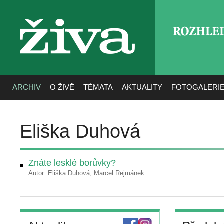
ROZHLE
živa
ARCHIV
O ŽIVĚ
TÉMATA
AKTUALITY
FOTOGALERI
Eliška Duhová
Znáte lesklé borůvky?
Autor:
Eliška Duhová
,
Marcel Rejmánek