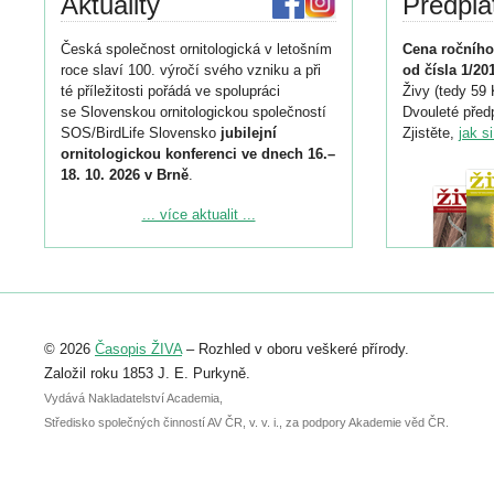
Aktuality
Předpla
Česká společnost ornitologická v letošním
Cena ročního
roce slaví 100. výročí svého vzniku a při
od čísla 1/20
té příležitosti pořádá ve spolupráci
Živy (tedy 59 
se Slovenskou ornitologickou společností
Dvouleté předp
SOS/BirdLife Slovensko
jubilejní
Zjistěte,
jak s
ornitologickou konferenci ve dnech 16.–
18. 10. 2026 v Brně
.
Podrobnější informace ke konferenci
... více aktualit ...
naleznete zde:
https://www.birdlife.cz/konference-2026/
Registrovat se můžete do 6. září.
Upozorňujeme, že termín pro odeslání
© 2026
Časopis ŽIVA
– Rozhled v oboru veškeré přírody.
abstraktu přihlášené přednášky nebo
posteru je už 30. června.
Založil roku 1853 J. E. Purkyně.
Vydává Nakladatelství Academia,
Středisko společných činností AV ČR, v. v. i., za podpory Akademie věd ČR.