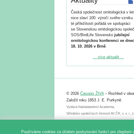
Aktuality
Česká společnost ornitologická v le
roce slaví 100. výročí svého vzniku 
té příležitosti pořádá ve spolupráci
se Slovenskou ornitologickou společ
SOS/BirdLife Slovensko
jubilejní
ornitologickou konferenci ve dnec
18. 10. 2026 v Brně
.
Podrobnější informace ke konferenc
... více aktualit ...
naleznete zde:
https://www.birdlife.cz/konference-2
Registrovat se můžete do 6. září.
Upozorňujeme, že termín pro odeslá
© 2026
Časopis ŽIVA
– Rozhled v obor
abstraktu přihlášené přednášky neb
posteru je už 30. června.
Založil roku 1853 J. E. Purkyně.
Vydává Nakladatelství Academia,
Středisko společných činností AV ČR, v. v. i.
Používáme cookies za účelem poskytování funkcí pro zlepšení 