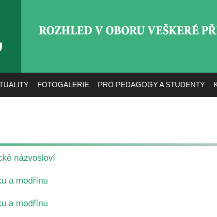
ROZHLED V OBORU VEŠ
TUALITY
FOTOGALERIE
PRO PEDAGOGY A STUDENTY
ické názvosloví
ku a modřínu
ku a modřínu