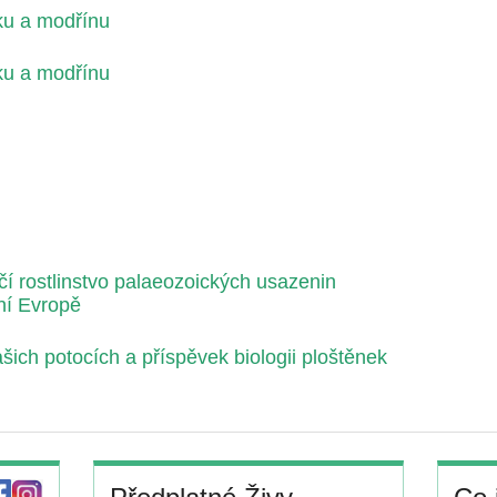
ku a modřínu
ku a modřínu
í rostlinstvo palaeozoických usazenin
ní Evropě
ašich potocích a příspěvek biologii ploštěnek