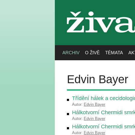
živa
ARCHIV
O ŽIVĚ
TÉMATA
AK
Edvin Bayer
Třídění hálek a cecidolog
Autor:
Edvin Bayer
Hálkotvorní Chermidi smr
Autor:
Edvin Bayer
Hálkotvorní Chermidi smr
Autor:
Edvin Bayer