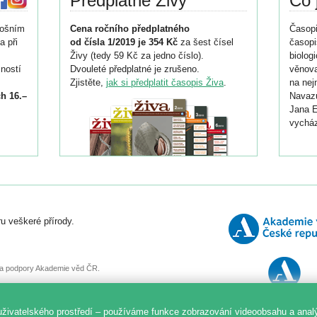
Předplatné Živy
Co 
tošním
Cena ročního předplatného
Časopi
a při
od čísla 1/2019 je 354 Kč
za šest čísel
časopi
Živy (tedy 59 Kč za jedno číslo).
biolog
ností
Dvouleté předplatné je zrušeno.
věnova
Zjistěte,
jak si předplatit časopis Živa
.
na nej
h 16.–
Navazu
Jana E
vycház
i
026/
ní
u veškeré přírody.
o
, za podpory Akademie věd ČR.
uživatelského prostředí – používáme funkce zobrazování videoobsahu a anal