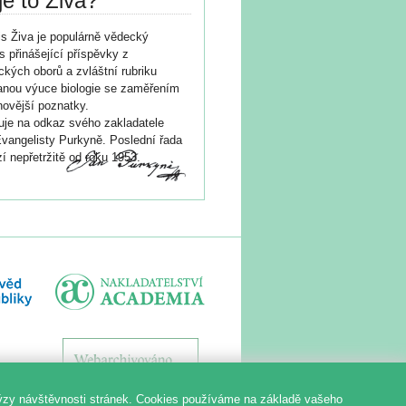
je to Živa?
s Živa je populárně vědecký
s přinášející příspěvky z
ických oborů a zvláštní rubriku
nou výuce biologie se zaměřením
novější poznatky.
je na odkaz svého zakladatele
vangelisty Purkyně. Poslední řada
í nepřetržitě od roku 1953.
ýzy návštěvnosti stránek. Cookies používáme na základě vašeho