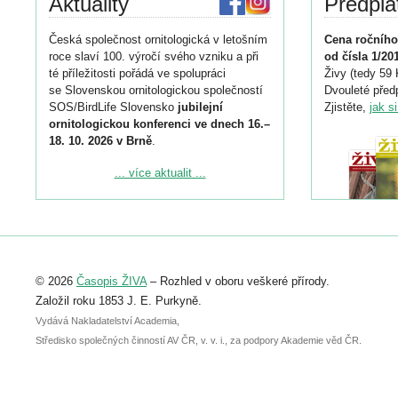
Aktuality
Předpla
Česká společnost ornitologická v letošním
Cena ročního
roce slaví 100. výročí svého vzniku a při
od čísla 1/20
té příležitosti pořádá ve spolupráci
Živy (tedy 59 
se Slovenskou ornitologickou společností
Dvouleté předp
SOS/BirdLife Slovensko
jubilejní
Zjistěte,
jak s
ornitologickou konferenci ve dnech 16.–
18. 10. 2026 v Brně
.
Podrobnější informace ke konferenci
... více aktualit ...
naleznete zde:
https://www.birdlife.cz/konference-2026/
Registrovat se můžete do 6. září.
Upozorňujeme, že termín pro odeslání
© 2026
Časopis ŽIVA
– Rozhled v oboru veškeré přírody.
abstraktu přihlášené přednášky nebo
posteru je už 30. června.
Založil roku 1853 J. E. Purkyně.
Vydává Nakladatelství Academia,
Středisko společných činností AV ČR, v. v. i., za podpory Akademie věd ČR.