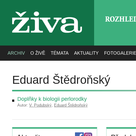
ROZHLE
živa
ARCHIV
O ŽIVĚ
TÉMATA
AKTUALITY
FOTOGALERI
Eduard Štědroňský
Doplňky k biologii perlorodky
Autor:
V. Podubský
,
Eduard Štědroňský