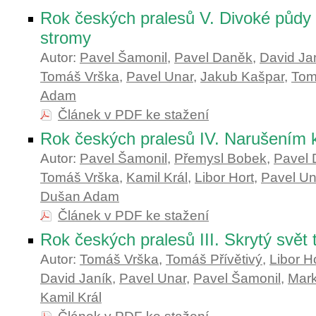
Rok českých pralesů V. Divoké půdy
stromy
Autor:
Pavel Šamonil
,
Pavel Daněk
,
David Ja
Tomáš Vrška
,
Pavel Unar
,
Jakub Kašpar
,
Tom
Adam
Článek v PDF ke stažení
Rok českých pralesů IV. Narušením 
Autor:
Pavel Šamonil
,
Přemysl Bobek
,
Pavel
Tomáš Vrška
,
Kamil Král
,
Libor Hort
,
Pavel Un
Dušan Adam
Článek v PDF ke stažení
Rok českých pralesů III. Skrytý svět t
Autor:
Tomáš Vrška
,
Tomáš Přívětivý
,
Libor H
David Janík
,
Pavel Unar
,
Pavel Šamonil
,
Mark
Kamil Král