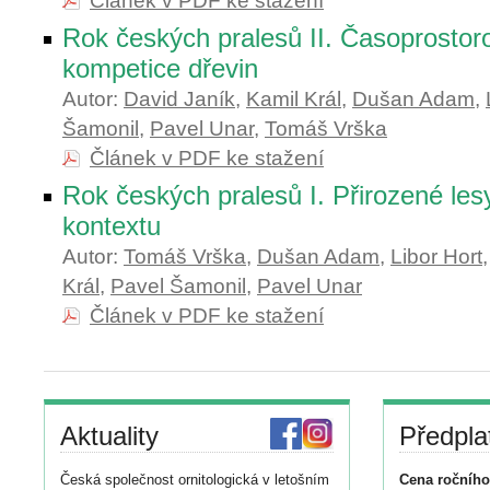
Článek v PDF ke stažení
Rok českých pralesů II. Časoprosto
kompetice dřevin
Autor:
David Janík
,
Kamil Král
,
Dušan Adam
,
Šamonil
,
Pavel Unar
,
Tomáš Vrška
Článek v PDF ke stažení
Rok českých pralesů I. Přirozené les
kontextu
Autor:
Tomáš Vrška
,
Dušan Adam
,
Libor Hort
Král
,
Pavel Šamonil
,
Pavel Unar
Článek v PDF ke stažení
Aktuality
Předpla
Česká společnost ornitologická v letošním
Cena ročního