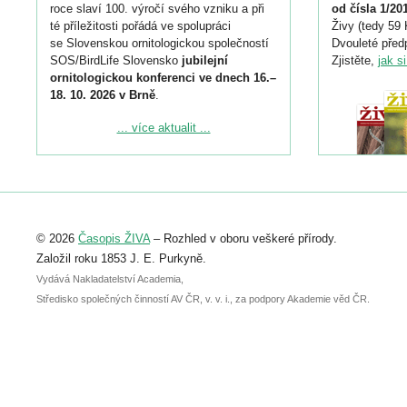
roce slaví 100. výročí svého vzniku a při
od čísla 1/20
té příležitosti pořádá ve spolupráci
Živy (tedy 59 
se Slovenskou ornitologickou společností
Dvouleté předp
SOS/BirdLife Slovensko
jubilejní
Zjistěte,
jak s
ornitologickou konferenci ve dnech 16.–
18. 10. 2026 v Brně
.
Podrobnější informace ke konferenci
... více aktualit ...
naleznete zde:
https://www.birdlife.cz/konference-2026/
Registrovat se můžete do 6. září.
Upozorňujeme, že termín pro odeslání
© 2026
Časopis ŽIVA
– Rozhled v oboru veškeré přírody.
abstraktu přihlášené přednášky nebo
posteru je už 30. června.
Založil roku 1853 J. E. Purkyně.
Vydává Nakladatelství Academia,
Středisko společných činností AV ČR, v. v. i., za podpory Akademie věd ČR.