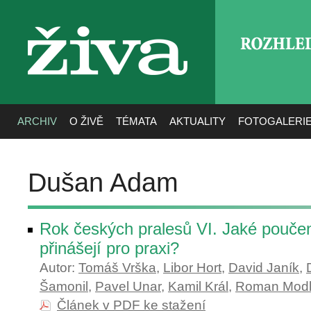
ROZHLE
živa
ARCHIV
O ŽIVĚ
TÉMATA
AKTUALITY
FOTOGALERI
Dušan Adam
Rok českých pralesů VI. Jaké pouče
přinášejí pro praxi?
Autor:
Tomáš Vrška
,
Libor Hort
,
David Janík
,
Šamonil
,
Pavel Unar
,
Kamil Král
,
Roman Modl
Článek v PDF ke stažení