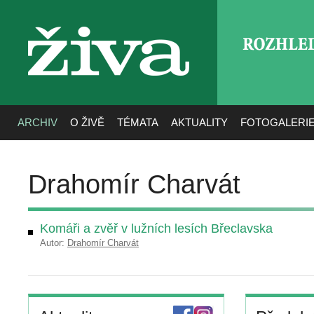
ROZHLE
živa
ARCHIV
O ŽIVĚ
TÉMATA
AKTUALITY
FOTOGALERI
Drahomír Charvát
Komáři a zvěř v lužních lesích Břeclavska
Autor:
Drahomír Charvát