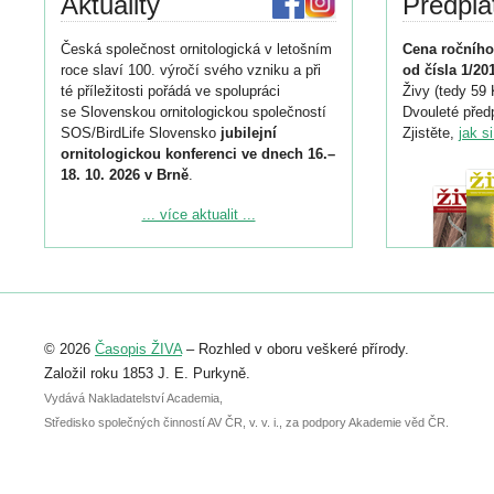
Aktuality
Předpla
Česká společnost ornitologická v letošním
Cena ročního
roce slaví 100. výročí svého vzniku a při
od čísla 1/20
té příležitosti pořádá ve spolupráci
Živy (tedy 59 
se Slovenskou ornitologickou společností
Dvouleté předp
SOS/BirdLife Slovensko
jubilejní
Zjistěte,
jak s
ornitologickou konferenci ve dnech 16.–
18. 10. 2026 v Brně
.
Podrobnější informace ke konferenci
... více aktualit ...
naleznete zde:
https://www.birdlife.cz/konference-2026/
Registrovat se můžete do 6. září.
Upozorňujeme, že termín pro odeslání
© 2026
Časopis ŽIVA
– Rozhled v oboru veškeré přírody.
abstraktu přihlášené přednášky nebo
posteru je už 30. června.
Založil roku 1853 J. E. Purkyně.
Vydává Nakladatelství Academia,
Středisko společných činností AV ČR, v. v. i., za podpory Akademie věd ČR.