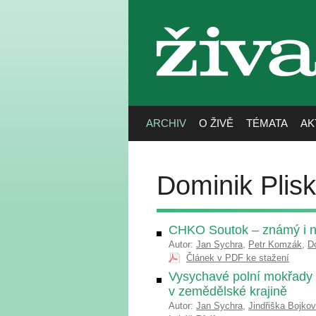
živa
ARCHIV
O ŽIVĚ
TÉMATA
AK
Dominik Plis
CHKO Soutok – známý i n
Autor:
Jan Sychra
,
Petr Komzák
,
D
Článek v PDF ke stažení
Vysychavé polní mokřady n
v zemědělské krajině
Autor:
Jan Sychra
,
Jindřiška Bojko