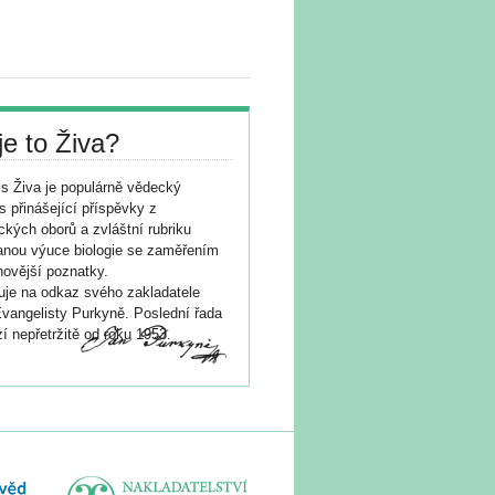
je to Živa?
s Živa je populárně vědecký
s přinášející příspěvky z
ických oborů a zvláštní rubriku
nou výuce biologie se zaměřením
novější poznatky.
je na odkaz svého zakladatele
vangelisty Purkyně. Poslední řada
í nepřetržitě od roku 1953.