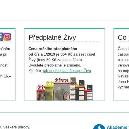
Předplatné Živy
Co 
tošním
Cena ročního předplatného
Časopi
a při
od čísla 1/2019 je 354 Kč
za šest čísel
časopi
Živy (tedy 59 Kč za jedno číslo).
biolog
ností
Dvouleté předplatné je zrušeno.
věnova
Zjistěte,
jak si předplatit časopis Živa
.
na nej
h 16.–
Navazu
Jana E
vycház
i
026/
ní
u veškeré přírody.
o