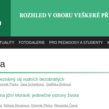
ROZHLED V OBORU VEŠ
TUALITY
FOTOGALERIE
PRO PEDAGOGY A STUDENTY
ka
eznámý ráj vodních bezobratlých
ominik Pliska
,
Jana Schenková
,
Jindřiška Bojková
a jižní Moravě: jedinečné ostrovy života
vá
,
Alžbeta Devánová
,
Dominik Pliska
,
Alexandra Černá
,