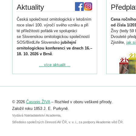
Aktuality
Předpla
Česká společnost ornitologická v letošním
Cena ročního
roce slaví 100. výročí svého vzniku a při
od čísla 1/20
té příležitosti pořádá ve spolupráci
Živy (tedy 59 
se Slovenskou ornitologickou společností
Dvouleté předp
SOS/BirdLife Slovensko
jubilejní
Zjistěte,
jak s
ornitologickou konferenci ve dnech 16.–
18. 10. 2026 v Brně
.
Podrobnější informace ke konferenci
... více aktualit ...
naleznete zde:
https://www.birdlife.cz/konference-2026/
Registrovat se můžete do 6. září.
Upozorňujeme, že termín pro odeslání
© 2026
Časopis ŽIVA
– Rozhled v oboru veškeré přírody.
abstraktu přihlášené přednášky nebo
posteru je už 30. června.
Založil roku 1853 J. E. Purkyně.
Vydává Nakladatelství Academia,
Středisko společných činností AV ČR, v. v. i., za podpory Akademie věd ČR.