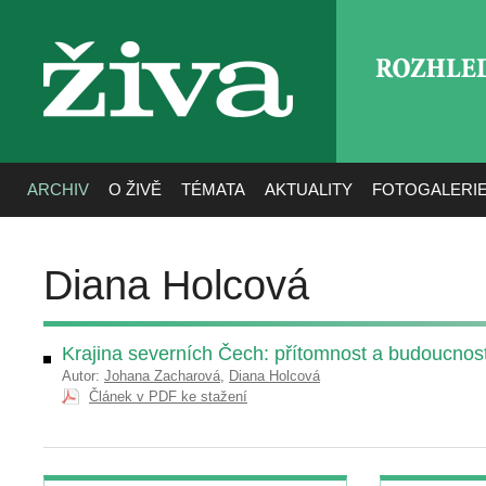
ROZHLE
živa
ARCHIV
O ŽIVĚ
TÉMATA
AKTUALITY
FOTOGALERI
Diana Holcová
Krajina severních Čech: přítomnost a budoucno
Autor:
Johana Zacharová
,
Diana Holcová
Článek v PDF ke stažení