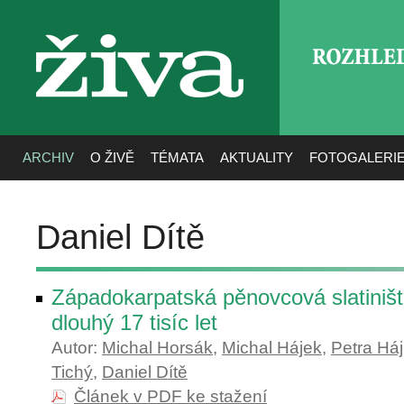
ROZHLE
živa
ARCHIV
O ŽIVĚ
TÉMATA
AKTUALITY
FOTOGALERI
Daniel Dítě
Západokarpatská pěnovcová slatiništ
dlouhý 17 tisíc let
Autor:
Michal Horsák
,
Michal Hájek
,
Petra Há
Tichý
,
Daniel Dítě
Článek v PDF ke stažení