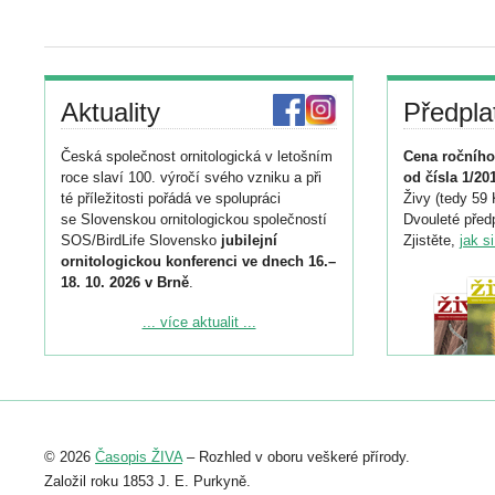
Aktuality
Předpla
Česká společnost ornitologická v letošním
Cena ročního
roce slaví 100. výročí svého vzniku a při
od čísla 1/20
té příležitosti pořádá ve spolupráci
Živy (tedy 59 
se Slovenskou ornitologickou společností
Dvouleté předp
SOS/BirdLife Slovensko
jubilejní
Zjistěte,
jak s
ornitologickou konferenci ve dnech 16.–
18. 10. 2026 v Brně
.
Podrobnější informace ke konferenci
... více aktualit ...
naleznete zde:
https://www.birdlife.cz/konference-2026/
Registrovat se můžete do 6. září.
Upozorňujeme, že termín pro odeslání
© 2026
Časopis ŽIVA
– Rozhled v oboru veškeré přírody.
abstraktu přihlášené přednášky nebo
posteru je už 30. června.
Založil roku 1853 J. E. Purkyně.