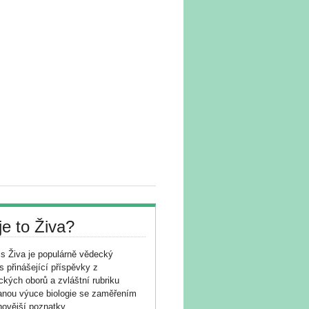
je to Živa?
s Živa je populárně vědecký
s přinášející příspěvky z
ických oborů a zvláštní rubriku
nou výuce biologie se zaměřením
novější poznatky.