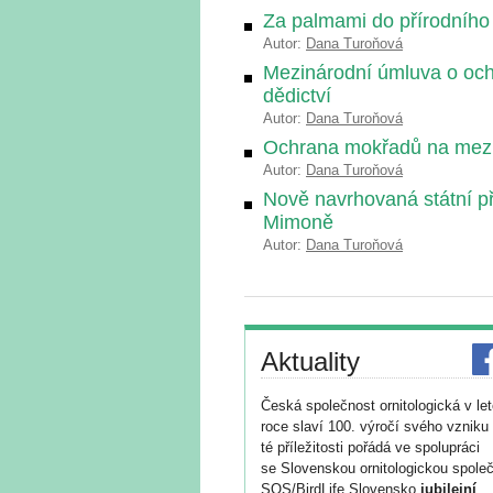
Za palmami do přírodního
Autor:
Dana Turoňová
Mezinárodní úmluva o och
dědictví
Autor:
Dana Turoňová
Ochrana mokřadů na mezi
Autor:
Dana Turoňová
Nově navrhovaná státní p
Mimoně
Autor:
Dana Turoňová
Aktuality
Česká společnost ornitologická v le
roce slaví 100. výročí svého vzniku 
té příležitosti pořádá ve spolupráci
se Slovenskou ornitologickou společ
SOS/BirdLife Slovensko
jubilejní