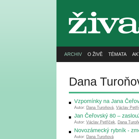
živa
ARCHIV
O ŽIVĚ
TÉMATA
AK
Dana Turoňo
Vzpomínky na Jana Čeřo
Autor:
Dana Turoňová
,
Václav Petř
Jan Čeřovský 80 – zaslo
Autor:
Václav Petříček
,
Dana Turoň
Novozámecký rybník - změ
Autor:
Dana Turoňová