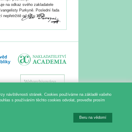
je na odkaz svého zakladatele
vangelisty Purkyně. Poslední řada
í nepřetržitě od roku 1953.
ýzy návštěvnosti stránek. Cookies používáme na základě vašeho
souhlas s používáním těchto cookies odvolat, proveďte prosím
Beru na vědomí