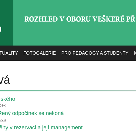
ROZHLED V OBORU VEŠ
TUALITY
FOTOGALERIE
PRO PEDAGOGY A STUDENTY
vá
vského
íček
užený odpočinek se nekoná
ová
ny v rezervaci a její management.