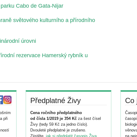
 parku Cabo de Gata-Nijar
raně světového kulturního a přírodního
národní úrovni
řírodní rezervace Hamerský rybník u
Předplatné Živy
Co 
tošním
Cena ročního předplatného
Časopi
a při
od čísla 1/2019 je 354 Kč
za šest čísel
časopi
Živy (tedy 59 Kč za jedno číslo).
biolog
ností
Dvouleté předplatné je zrušeno.
věnova
Zjistěte,
jak si předplatit časopis Živa
.
na nej