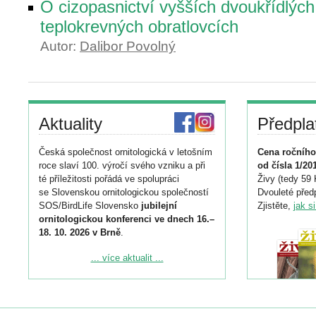
O cizopasnictví vyšších dvoukřídlých
teplokrevných obratlovcích
Autor:
Dalibor Povolný
Aktuality
Předpla
Česká společnost ornitologická v letošním
Cena ročního
roce slaví 100. výročí svého vzniku a při
od čísla 1/20
té příležitosti pořádá ve spolupráci
Živy (tedy 59 
se Slovenskou ornitologickou společností
Dvouleté předp
SOS/BirdLife Slovensko
jubilejní
Zjistěte,
jak s
ornitologickou konferenci ve dnech 16.–
18. 10. 2026 v Brně
.
Podrobnější informace ke konferenci
... více aktualit ...
naleznete zde:
https://www.birdlife.cz/konference-2026/
Registrovat se můžete do 6. září.