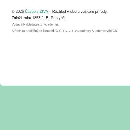
Upozorňujeme, že termín pro odeslání
© 2026
Časopis ŽIVA
– Rozhled v oboru veškeré přírody.
abstraktu přihlášené přednášky nebo
posteru je už 30. června.
Založil roku 1853 J. E. Purkyně.
Vydává Nakladatelství Academia,
Středisko společných činností AV ČR, v. v. i., za podpory Akademie věd ČR.