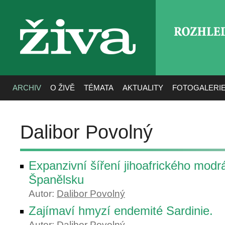
ROZHLE
živa
ARCHIV
O ŽIVĚ
TÉMATA
AKTUALITY
FOTOGALERI
Dalibor Povolný
Expanzivní šíření jihoafrického modr
Španělsku
Autor:
Dalibor Povolný
Zajímaví hmyzí endemité Sardinie.
Autor:
Dalibor Povolný