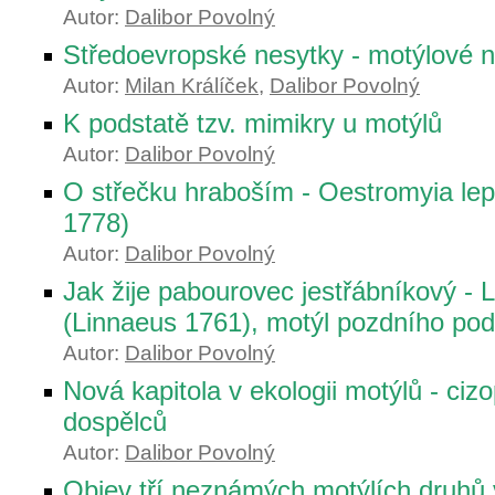
Autor:
Dalibor Povolný
Středoevropské nesytky - motýlové 
Autor:
Milan Králíček
,
Dalibor Povolný
K podstatě tzv. mimikry u motýlů
Autor:
Dalibor Povolný
O střečku hraboším - Oestromyia lepo
1778)
Autor:
Dalibor Povolný
Jak žije pabourovec jestřábníkový -
(Linnaeus 1761), motýl pozdního po
Autor:
Dalibor Povolný
Nová kapitola v ekologii motýlů - cizo
dospělců
Autor:
Dalibor Povolný
Objev tří neznámých motýlích druhů 