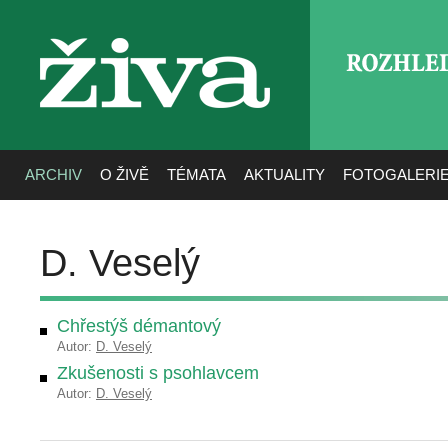
ROZHLE
živa
ARCHIV
O ŽIVĚ
TÉMATA
AKTUALITY
FOTOGALERI
D. Veselý
Chřestýš démantový
Autor:
D. Veselý
Zkušenosti s psohlavcem
Autor:
D. Veselý