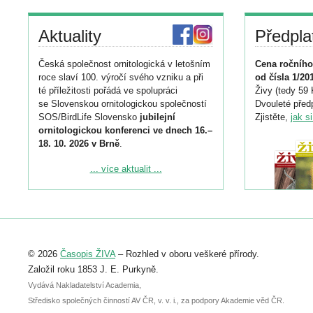
Aktuality
Předpla
Česká společnost ornitologická v letošním
Cena ročního
roce slaví 100. výročí svého vzniku a při
od čísla 1/20
té příležitosti pořádá ve spolupráci
Živy (tedy 59 
se Slovenskou ornitologickou společností
Dvouleté předp
SOS/BirdLife Slovensko
jubilejní
Zjistěte,
jak s
ornitologickou konferenci ve dnech 16.–
18. 10. 2026 v Brně
.
Podrobnější informace ke konferenci
... více aktualit ...
naleznete zde:
https://www.birdlife.cz/konference-2026/
Registrovat se můžete do 6. září.
Upozorňujeme, že termín pro odeslání
© 2026
Časopis ŽIVA
– Rozhled v oboru veškeré přírody.
abstraktu přihlášené přednášky nebo
posteru je už 30. června.
Založil roku 1853 J. E. Purkyně.
Vydává Nakladatelství Academia,
Středisko společných činností AV ČR, v. v. i., za podpory Akademie věd ČR.