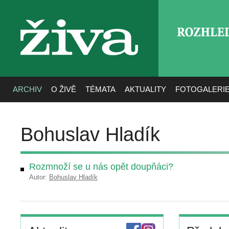
ROZHLE
živa
ARCHIV
O ŽIVĚ
TÉMATA
AKTUALITY
FOTOGALERI
Bohuslav Hladík
Rozmnoží se u nás opět doupňáci?
Autor:
Bohuslav Hladík