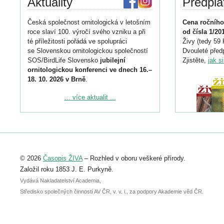
Aktuality
Předpla
Česká společnost ornitologická v letošním
Cena ročního
roce slaví 100. výročí svého vzniku a při
od čísla 1/20
té příležitosti pořádá ve spolupráci
Živy (tedy 59 
se Slovenskou ornitologickou společností
Dvouleté předp
SOS/BirdLife Slovensko
jubilejní
Zjistěte,
jak s
ornitologickou konferenci ve dnech 16.–
18. 10. 2026 v Brně
.
Podrobnější informace ke konferenci
... více aktualit ...
naleznete zde:
https://www.birdlife.cz/konference-2026/
Registrovat se můžete do 6. září.
Upozorňujeme, že termín pro odeslání
© 2026
Časopis ŽIVA
– Rozhled v oboru veškeré přírody.
abstraktu přihlášené přednášky nebo
posteru je už 30. června.
Založil roku 1853 J. E. Purkyně.
Vydává Nakladatelství Academia,
Středisko společných činností AV ČR, v. v. i., za podpory Akademie věd ČR.