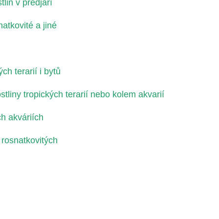
lin v předjaří
atkovité a jiné
ch terarií i bytů
liny tropických terarií nebo kolem akvarií
ch akváriích
 rosnatkovitých