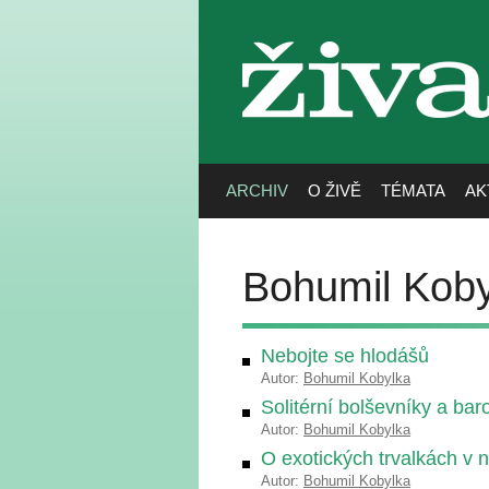
živa
ARCHIV
O ŽIVĚ
TÉMATA
AK
Bohumil Koby
Nebojte se hlodášů
Autor:
Bohumil Kobylka
Solitérní bolševníky a bar
Autor:
Bohumil Kobylka
O exotických trvalkách v
Autor:
Bohumil Kobylka