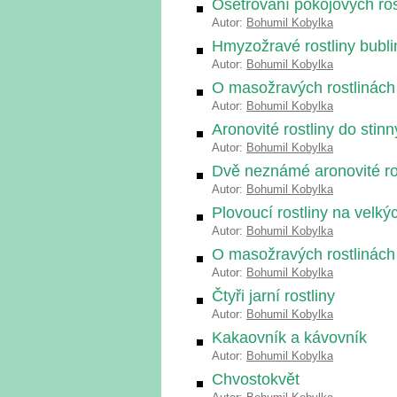
Ošetřování pokojových rost
Autor:
Bohumil Kobylka
Hmyzožravé rostliny bublin
Autor:
Bohumil Kobylka
O masožravých rostlinách
Autor:
Bohumil Kobylka
Aronovité rostliny do stinný
Autor:
Bohumil Kobylka
Dvě neznámé aronovité rost
Autor:
Bohumil Kobylka
Plovoucí rostliny na velký
Autor:
Bohumil Kobylka
O masožravých rostlinách
Autor:
Bohumil Kobylka
Čtyři jarní rostliny
Autor:
Bohumil Kobylka
Kakaovník a kávovník
Autor:
Bohumil Kobylka
Chvostokvět