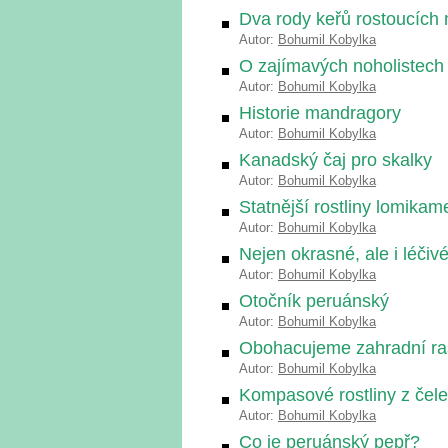
Dva rody keřů rostoucích 
Autor:
Bohumil Kobylka
O zajímavých noholistech
Autor:
Bohumil Kobylka
Historie mandragory
Autor:
Bohumil Kobylka
Kanadský čaj pro skalky
Autor:
Bohumil Kobylka
Statnější rostliny lomika
Autor:
Bohumil Kobylka
Nejen okrasné, ale i léčiv
Autor:
Bohumil Kobylka
Otočník peruánský
Autor:
Bohumil Kobylka
Obohacujeme zahradní raše
Autor:
Bohumil Kobylka
Kompasové rostliny z čele
Autor:
Bohumil Kobylka
Co je peruánský pepř?