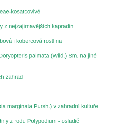
aceae-kosatcovivé
y z nejzajímavějších kapradin
ová i kobercová rostlina
oryopteris palmata (Wild.) Sm. na jiné
ich zahrad
ů
a marginata Pursh.) v zahradní kultuře
iny z rodu Polypodium - osladič