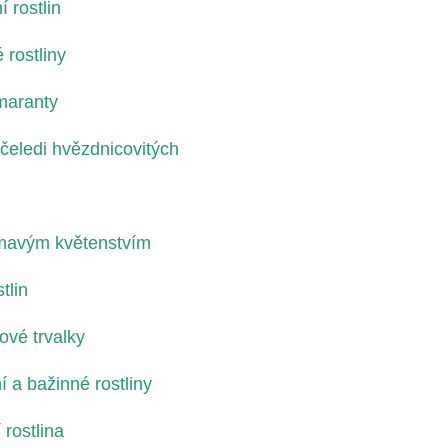
 rostlin
rostliny
maranty
 čeledi hvězdnicovitých
jímavým květenstvím
tlin
ové trvalky
 a bažinné rostliny
rostlina