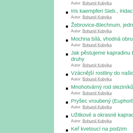
Autor:
Bohumil Kobylka
Iris kaempferi Sieb., Irid
Autor:
Bohumil Kobylka
Žebrovice-Blechnum, jedn
Autor:
Bohumil Kobylka
Mochna bílá, vhodná obrub
Autor:
Bohumil Kobylka
Jak pěstujeme kapradinu D
druhy
Autor:
Bohumil Kobylka
Vzácnější rostliny do naš
Autor:
Bohumil Kobylka
Mnohotvárný rod sleziník
Autor:
Bohumil Kobylka
Pryšec vroubený (Euphorbi
Autor:
Bohumil Kobylka
Užitkové a okrasné kaprad
Autor:
Bohumil Kobylka
Keř kvetoucí na podzim