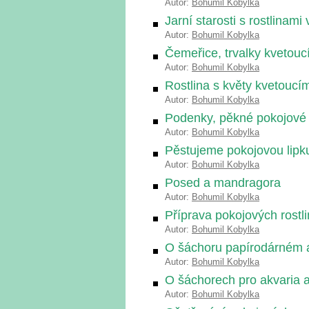
Autor:
Bohumil Kobylka
Jarní starosti s rostlinami 
Autor:
Bohumil Kobylka
Čemeřice, trvalky kvetoucí
Autor:
Bohumil Kobylka
Rostlina s květy kvetoucí
Autor:
Bohumil Kobylka
Podenky, pěkné pokojové r
Autor:
Bohumil Kobylka
Pěstujeme pokojovou lipk
Autor:
Bohumil Kobylka
Posed a mandragora
Autor:
Bohumil Kobylka
Příprava pokojových rostl
Autor:
Bohumil Kobylka
O šáchoru papírodárném 
Autor:
Bohumil Kobylka
O šáchorech pro akvaria a
Autor:
Bohumil Kobylka