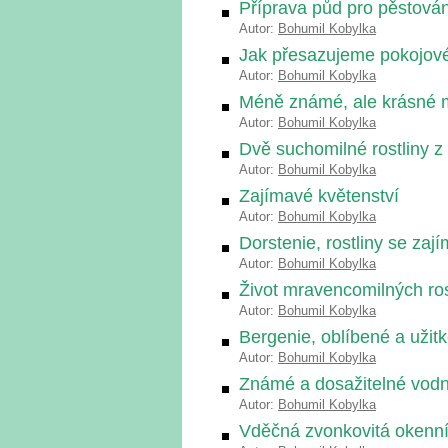
Příprava půd pro pěstování
Autor:
Bohumil Kobylka
Jak přesazujeme pokojové 
Autor:
Bohumil Kobylka
Méně známé, ale krásné 
Autor:
Bohumil Kobylka
Dvě suchomilné rostliny z
Autor:
Bohumil Kobylka
Zajímavé květenství
Autor:
Bohumil Kobylka
Dorstenie, rostliny se za
Autor:
Bohumil Kobylka
Život mravencomilných ros
Autor:
Bohumil Kobylka
Bergenie, oblíbené a užitk
Autor:
Bohumil Kobylka
Známé a dosažitelné vodní
Autor:
Bohumil Kobylka
Vděčná zvonkovitá okenní 