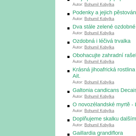
Autor:
Bohumil Kobylka
Podenky a jejich pěstován
Autor:
Bohumil Kobylka
Dva stále zelené ozdobné
Autor:
Bohumil Kobylka
Ozdobná i léčivá trvalka
Autor:
Bohumil Kobylka
Obohacujte zahradní rašeli
Autor:
Bohumil Kobylka
Krásná jihoafrická rostlin
Ait.
Autor:
Bohumil Kobylka
Galtonia candicans Decais
Autor:
Bohumil Kobylka
O novozélandské myrtě -
Autor:
Bohumil Kobylka
Doplňujeme skalku dalším
Autor:
Bohumil Kobylka
Gaillardia grandiflora