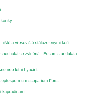
í
 keříky
niště a vřesoviště stálozelenými keři
a chocholatice zvlněná - Eucomis undulata
ne neb letní hyacint
 Leptospermum scoparium Forst
i kapradinami