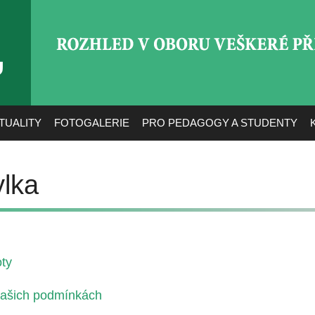
ROZHLED V OBORU VEŠ
TUALITY
FOTOGALERIE
PRO PEDAGOGY A STUDENTY
lka
oty
 našich podmínkách