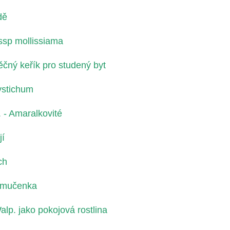
dě
ssp mollissiama
děčný keřík pro studený byt
ystichum
 - Amaralkovité
jí
ch
- mučenka
lp. jako pokojová rostlina