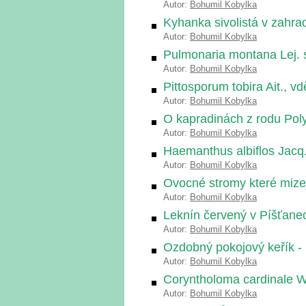
Autor:
Bohumil Kobylka
Kyhanka sivolistá v zahra
Autor:
Bohumil Kobylka
Pulmonaria montana Lej. 
Autor:
Bohumil Kobylka
Pittosporum tobira Ait., v
Autor:
Bohumil Kobylka
O kapradinách z rodu Pol
Autor:
Bohumil Kobylka
Haemanthus albiflos Jacq.
Autor:
Bohumil Kobylka
Ovocné stromy které mize
Autor:
Bohumil Kobylka
Leknín červený v Píšťane
Autor:
Bohumil Kobylka
Ozdobný pokojový keřík 
Autor:
Bohumil Kobylka
Coryntholoma cardinale Wa
Autor:
Bohumil Kobylka