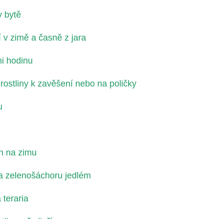
v bytě
 v zimě a časně z jara
mi hodinu
ostliny k zavěšení nebo na poličky
u
in na zimu
a zelenošáchoru jedlém
 teraria