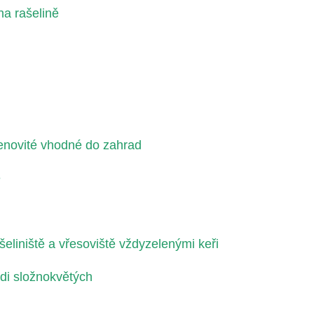
na rašelině
menovité vhodné do zahrad
é
liniště a vřesoviště vždyzelenými keři
di složnokvětých