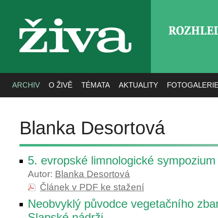
ROZHLE
živa
ARCHIV
O ŽIVĚ
TÉMATA
AKTUALITY
FOTOGALERI
Blanka Desortová
5. evropské limnologické sympozium
Autor:
Blanka Desortová
Článek v PDF ke stažení
Neobvyklý původce vegetačního zbar
Slapské nádrži