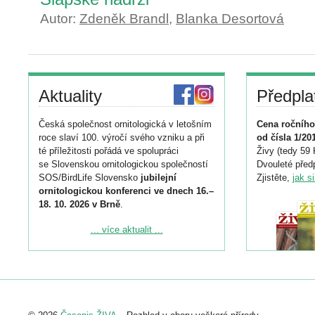
Autor:
Zdeněk Brandl
,
Blanka Desortová
Aktuality
Předpla
Česká společnost ornitologická v letošním
Cena ročního
roce slaví 100. výročí svého vzniku a při
od čísla 1/20
té příležitosti pořádá ve spolupráci
Živy (tedy 59 
se Slovenskou ornitologickou společností
Dvouleté předp
SOS/BirdLife Slovensko
jubilejní
Zjistěte,
jak s
ornitologickou konferenci ve dnech 16.–
18. 10. 2026 v Brně
.
Podrobnější informace ke konferenci
... více aktualit ...
naleznete zde:
https://www.birdlife.cz/konference-2026/
Registrovat se můžete do 6. září.
Upozorňujeme, že termín pro odeslání