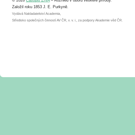
© 2026
Časopis ŽIVA
– Rozhled v oboru veškeré přírody.
abstraktu přihlášené přednášky nebo
posteru je už 30. června.
Založil roku 1853 J. E. Purkyně.
Vydává Nakladatelství Academia,
Středisko společných činností AV ČR, v. v. i., za podpory Akademie věd ČR.