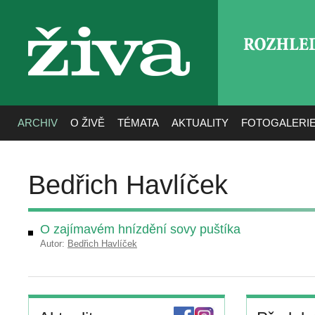
ROZHLE
živa
ARCHIV
O ŽIVĚ
TÉMATA
AKTUALITY
FOTOGALERI
Bedřich Havlíček
O zajímavém hnízdění sovy puštíka
Autor:
Bedřich Havlíček