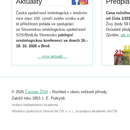
Aktuality
Předpla
Česká společnost ornitologická v letošním
Cena ročního
roce slaví 100. výročí svého vzniku a při
od čísla 1/20
té příležitosti pořádá ve spolupráci
Živy (tedy 59 
se Slovenskou ornitologickou společností
Dvouleté předp
SOS/BirdLife Slovensko
jubilejní
Zjistěte,
jak s
ornitologickou konferenci ve dnech 16.–
18. 10. 2026 v Brně
.
Podrobnější informace ke konferenci
... více aktualit ...
naleznete zde:
https://www.birdlife.cz/konference-2026/
Registrovat se můžete do 6. září.
Upozorňujeme, že termín pro odeslání
© 2026
Časopis ŽIVA
– Rozhled v oboru veškeré přírody.
abstraktu přihlášené přednášky nebo
posteru je už 30. června.
Založil roku 1853 J. E. Purkyně.
Vydává Nakladatelství Academia,
Středisko společných činností AV ČR, v. v. i., za podpory Akademie věd ČR.