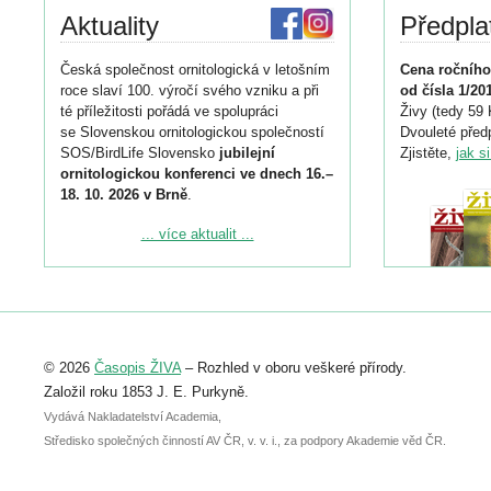
Aktuality
Předpla
Česká společnost ornitologická v letošním
Cena ročního
roce slaví 100. výročí svého vzniku a při
od čísla 1/20
té příležitosti pořádá ve spolupráci
Živy (tedy 59 
se Slovenskou ornitologickou společností
Dvouleté předp
SOS/BirdLife Slovensko
jubilejní
Zjistěte,
jak s
ornitologickou konferenci ve dnech 16.–
18. 10. 2026 v Brně
.
Podrobnější informace ke konferenci
... více aktualit ...
naleznete zde:
https://www.birdlife.cz/konference-2026/
Registrovat se můžete do 6. září.
Upozorňujeme, že termín pro odeslání
© 2026
Časopis ŽIVA
– Rozhled v oboru veškeré přírody.
abstraktu přihlášené přednášky nebo
posteru je už 30. června.
Založil roku 1853 J. E. Purkyně.
Vydává Nakladatelství Academia,
Středisko společných činností AV ČR, v. v. i., za podpory Akademie věd ČR.