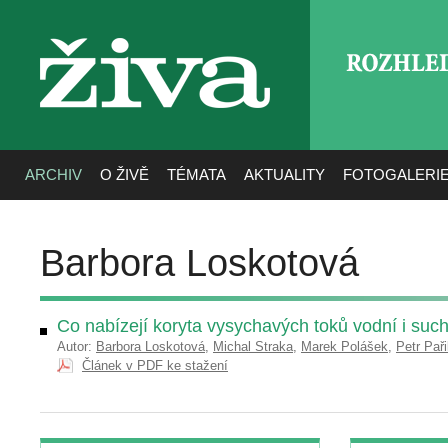
ROZHLE
živa
ARCHIV
O ŽIVĚ
TÉMATA
AKTUALITY
FOTOGALERI
Barbora Loskotová
Co nabízejí koryta vysychavých toků vodní i su
Autor:
Barbora Loskotová
,
Michal Straka
,
Marek Polášek
,
Petr Paři
Článek v PDF ke stažení