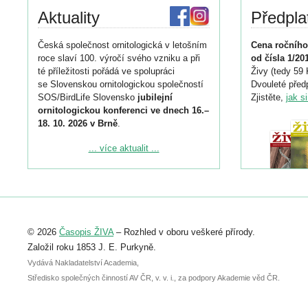
Aktuality
Předpla
Česká společnost ornitologická v letošním
Cena ročního
roce slaví 100. výročí svého vzniku a při
od čísla 1/20
té příležitosti pořádá ve spolupráci
Živy (tedy 59 
se Slovenskou ornitologickou společností
Dvouleté předp
SOS/BirdLife Slovensko
jubilejní
Zjistěte,
jak s
ornitologickou konferenci ve dnech 16.–
18. 10. 2026 v Brně
.
Podrobnější informace ke konferenci
... více aktualit ...
naleznete zde:
https://www.birdlife.cz/konference-2026/
Registrovat se můžete do 6. září.
Upozorňujeme, že termín pro odeslání
© 2026
Časopis ŽIVA
– Rozhled v oboru veškeré přírody.
abstraktu přihlášené přednášky nebo
posteru je už 30. června.
Založil roku 1853 J. E. Purkyně.
Vydává Nakladatelství Academia,
Středisko společných činností AV ČR, v. v. i., za podpory Akademie věd ČR.