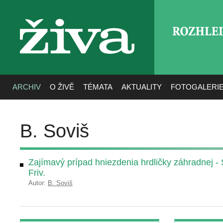
ROZHLE
živa
ARCHIV
O ŽIVĚ
TÉMATA
AKTUALITY
FOTOGALERI
B. Soviš
Zajímavý prípad hniezdenia hrdličky záhradnej - 
Friv.
Autor:
B. Soviš