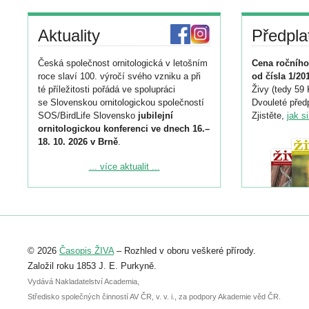
Aktuality
Předpla
Česká společnost ornitologická v letošním
Cena ročního
roce slaví 100. výročí svého vzniku a při
od čísla 1/20
té příležitosti pořádá ve spolupráci
Živy (tedy 59 
se Slovenskou ornitologickou společností
Dvouleté předp
SOS/BirdLife Slovensko
jubilejní
Zjistěte,
jak s
ornitologickou konferenci ve dnech 16.–
18. 10. 2026 v Brně
.
Podrobnější informace ke konferenci
... více aktualit ...
naleznete zde:
https://www.birdlife.cz/konference-2026/
Registrovat se můžete do 6. září.
Upozorňujeme, že termín pro odeslání
© 2026
Časopis ŽIVA
– Rozhled v oboru veškeré přírody.
abstraktu přihlášené přednášky nebo
posteru je už 30. června.
Založil roku 1853 J. E. Purkyně.
Vydává Nakladatelství Academia,
Středisko společných činností AV ČR, v. v. i., za podpory Akademie věd ČR.