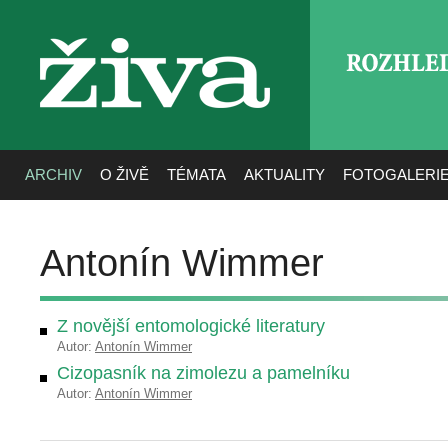
ROZHLE
živa
ARCHIV
O ŽIVĚ
TÉMATA
AKTUALITY
FOTOGALERI
Antonín Wimmer
Z novější entomologické literatury
Autor:
Antonín Wimmer
Cizopasník na zimolezu a pamelníku
Autor:
Antonín Wimmer