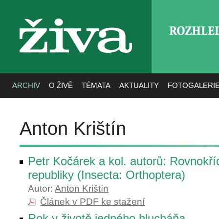
ROZHLE
živa
ARCHIV
O ŽIVĚ
TÉMATA
AKTUALITY
FOTOGALERI
Anton Krištín
Petr Kočárek a kol. autorů: Rovnokří
republiky (Insecta: Orthoptera)
Autor:
Anton Krištín
Článek v PDF ke stažení
Rok v životě jedného hlucháňa