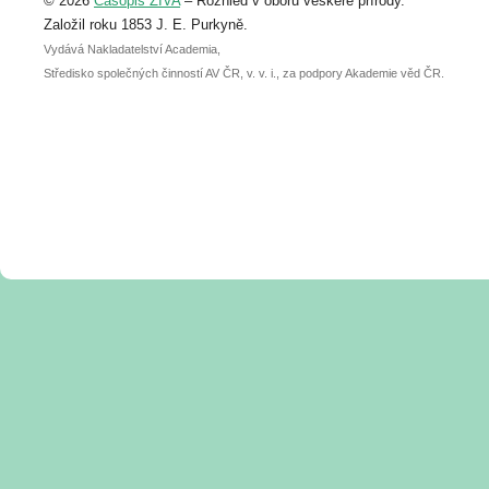
© 2026
Časopis ŽIVA
– Rozhled v oboru veškeré přírody.
abstraktu přihlášené přednášky nebo
posteru je už 30. června.
Založil roku 1853 J. E. Purkyně.
Vydává Nakladatelství Academia,
Středisko společných činností AV ČR, v. v. i., za podpory Akademie věd ČR.