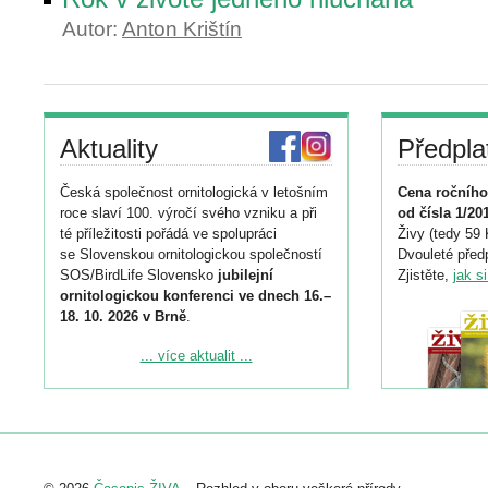
Autor:
Anton Krištín
Aktuality
Předpla
Česká společnost ornitologická v letošním
Cena ročního
roce slaví 100. výročí svého vzniku a při
od čísla 1/20
té příležitosti pořádá ve spolupráci
Živy (tedy 59 
se Slovenskou ornitologickou společností
Dvouleté předp
SOS/BirdLife Slovensko
jubilejní
Zjistěte,
jak s
ornitologickou konferenci ve dnech 16.–
18. 10. 2026 v Brně
.
Podrobnější informace ke konferenci
... více aktualit ...
naleznete zde:
https://www.birdlife.cz/konference-2026/
Registrovat se můžete do 6. září.
Upozorňujeme, že termín pro odeslání