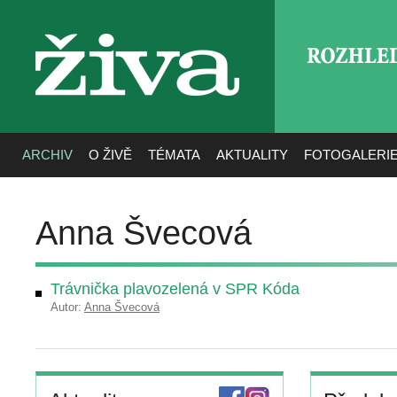
ROZHLE
živa
ARCHIV
O ŽIVĚ
TÉMATA
AKTUALITY
FOTOGALERI
Anna Švecová
Trávnička plavozelená v SPR Kóda
Autor:
Anna Švecová