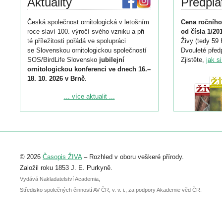
Aktuality
Předpla
Česká společnost ornitologická v letošním
Cena ročního
roce slaví 100. výročí svého vzniku a při
od čísla 1/20
té příležitosti pořádá ve spolupráci
Živy (tedy 59 
se Slovenskou ornitologickou společností
Dvouleté předp
SOS/BirdLife Slovensko
jubilejní
Zjistěte,
jak s
ornitologickou konferenci ve dnech 16.–
18. 10. 2026 v Brně
.
Podrobnější informace ke konferenci
... více aktualit ...
naleznete zde:
https://www.birdlife.cz/konference-2026/
Registrovat se můžete do 6. září.
Upozorňujeme, že termín pro odeslání
© 2026
Časopis ŽIVA
– Rozhled v oboru veškeré přírody.
abstraktu přihlášené přednášky nebo
posteru je už 30. června.
Založil roku 1853 J. E. Purkyně.
Vydává Nakladatelství Academia,
Středisko společných činností AV ČR, v. v. i., za podpory Akademie věd ČR.