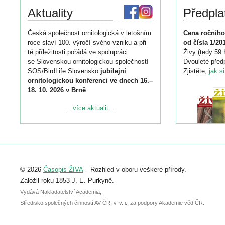
Aktuality
Předpla
Česká společnost ornitologická v letošním
Cena ročního
roce slaví 100. výročí svého vzniku a při
od čísla 1/20
té příležitosti pořádá ve spolupráci
Živy (tedy 59 
se Slovenskou ornitologickou společností
Dvouleté předp
SOS/BirdLife Slovensko
jubilejní
Zjistěte,
jak s
ornitologickou konferenci ve dnech 16.–
18. 10. 2026 v Brně
.
Podrobnější informace ke konferenci
... více aktualit ...
naleznete zde:
https://www.birdlife.cz/konference-2026/
Registrovat se můžete do 6. září.
Upozorňujeme, že termín pro odeslání
© 2026
Časopis ŽIVA
– Rozhled v oboru veškeré přírody.
abstraktu přihlášené přednášky nebo
posteru je už 30. června.
Založil roku 1853 J. E. Purkyně.
Vydává Nakladatelství Academia,
Středisko společných činností AV ČR, v. v. i., za podpory Akademie věd ČR.