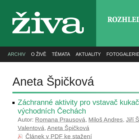
ROZHLE
živa
ARCHIV
O ŽIVĚ
TÉMATA
AKTUALITY
FOTOGALERI
Aneta Špičková
Záchranné aktivity pro vstavač kuka
východních Čechách
Autor:
Romana Prausová
,
Miloš Andres
,
Jiří
Valentová
,
Aneta Špičková
Článek v PDF ke stažení