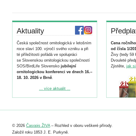
Aktuality
Předpla
Česká společnost ornitologická v letošním
Cena ročního
roce slaví 100. výročí svého vzniku a při
od čísla 1/20
té příležitosti pořádá ve spolupráci
Živy (tedy 59 
se Slovenskou ornitologickou společností
Dvouleté předp
SOS/BirdLife Slovensko
jubilejní
Zjistěte,
jak s
ornitologickou konferenci ve dnech 16.–
18. 10. 2026 v Brně
.
Podrobnější informace ke konferenci
... více aktualit ...
naleznete zde:
https://www.birdlife.cz/konference-2026/
Registrovat se můžete do 6. září.
Upozorňujeme, že termín pro odeslání
© 2026
Časopis ŽIVA
– Rozhled v oboru veškeré přírody.
abstraktu přihlášené přednášky nebo
posteru je už 30. června.
Založil roku 1853 J. E. Purkyně.