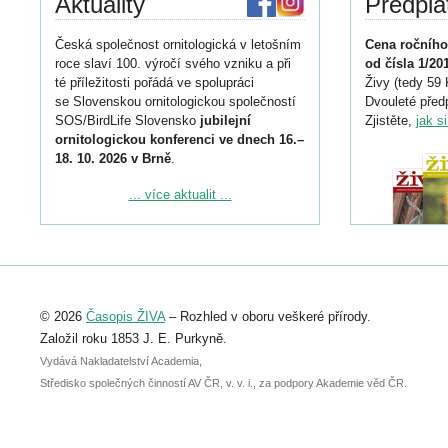
Aktuality
Předpla
Česká společnost ornitologická v letošním
Cena ročního
roce slaví 100. výročí svého vzniku a při
od čísla 1/20
té příležitosti pořádá ve spolupráci
Živy (tedy 59 
se Slovenskou ornitologickou společností
Dvouleté předp
SOS/BirdLife Slovensko
jubilejní
Zjistěte,
jak s
ornitologickou konferenci ve dnech 16.–
18. 10. 2026 v Brně
.
Podrobnější informace ke konferenci
... více aktualit ...
naleznete zde:
https://www.birdlife.cz/konference-2026/
Registrovat se můžete do 6. září.
Upozorňujeme, že termín pro odeslání
© 2026
Časopis ŽIVA
– Rozhled v oboru veškeré přírody.
abstraktu přihlášené přednášky nebo
posteru je už 30. června.
Založil roku 1853 J. E. Purkyně.
Vydává Nakladatelství Academia,
Středisko společných činností AV ČR, v. v. i., za podpory Akademie věd ČR.