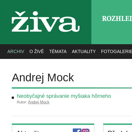
ROZHLE
živa
ARCHIV
O ŽIVĚ
TÉMATA
AKTUALITY
FOTOGALERI
Andrej Mock
Neobyčajné správanie myšiaka hôrneho
Autor:
Andrej Mock