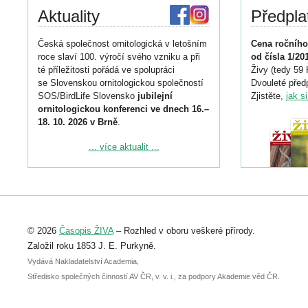
Aktuality
Předpla
Česká společnost ornitologická v letošním
Cena ročního
roce slaví 100. výročí svého vzniku a při
od čísla 1/20
té příležitosti pořádá ve spolupráci
Živy (tedy 59 
se Slovenskou ornitologickou společností
Dvouleté předp
SOS/BirdLife Slovensko
jubilejní
Zjistěte,
jak s
ornitologickou konferenci ve dnech 16.–
18. 10. 2026 v Brně
.
Podrobnější informace ke konferenci
... více aktualit ...
naleznete zde:
https://www.birdlife.cz/konference-2026/
Registrovat se můžete do 6. září.
Upozorňujeme, že termín pro odeslání
© 2026
Časopis ŽIVA
– Rozhled v oboru veškeré přírody.
abstraktu přihlášené přednášky nebo
posteru je už 30. června.
Založil roku 1853 J. E. Purkyně.
Vydává Nakladatelství Academia,
Středisko společných činností AV ČR, v. v. i., za podpory Akademie věd ČR.