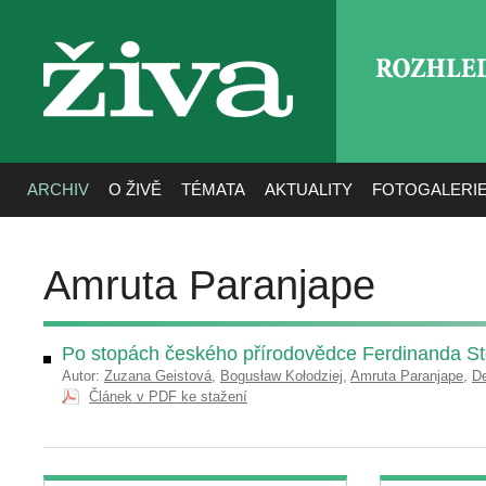
ROZHLE
živa
ARCHIV
O ŽIVĚ
TÉMATA
AKTUALITY
FOTOGALERI
Amruta Paranjape
Po stopách českého přírodovědce Ferdinanda St
Autor:
Zuzana Geistová
,
Bogusław Kołodziej
,
Amruta Paranjape
,
De
Článek v PDF ke stažení