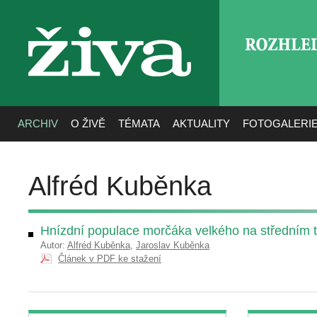
ROZHLE
živa
ARCHIV
O ŽIVĚ
TÉMATA
AKTUALITY
FOTOGALERI
Alfréd Kuběnka
Hnízdní populace morčáka velkého na středním 
Autor:
Alfréd Kuběnka
,
Jaroslav Kuběnka
Článek v PDF ke stažení