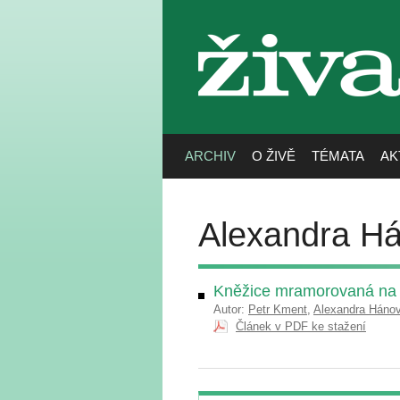
živa
ARCHIV
O ŽIVĚ
TÉMATA
AK
Alexandra H
Kněžice mramorovaná na 
Autor:
Petr Kment
,
Alexandra Háno
Článek v PDF ke stažení