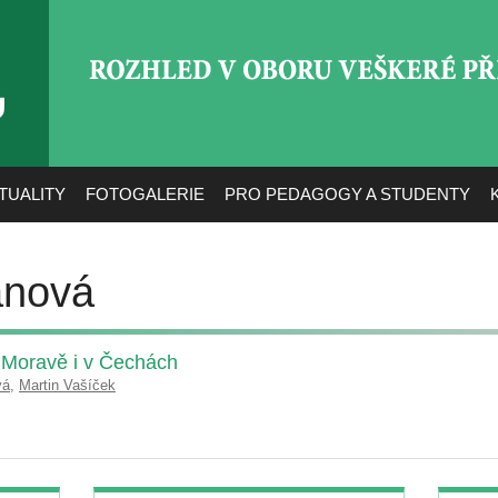
ROZHLED V OBORU VEŠ
TUALITY
FOTOGALERIE
PRO PEDAGOGY A STUDENTY
ánová
Moravě i v Čechách
vá
,
Martin Vašíček