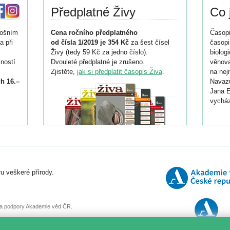
Předplatné Živy
Co 
tošním
Cena ročního předplatného
Časopi
a při
od čísla 1/2019 je 354 Kč
za šest čísel
časopi
Živy (tedy 59 Kč za jedno číslo).
biolog
ností
Dvouleté předplatné je zrušeno.
věnova
Zjistěte,
jak si předplatit časopis Živa
.
na nej
h 16.–
Navazu
Jana E
vycház
i
026/
ní
u veškeré přírody.
o
, za podpory Akademie věd ČR.