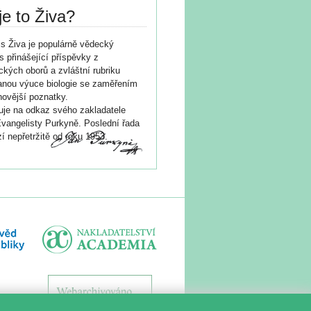
je to Živa?
s Živa je populárně vědecký
s přinášející příspěvky z
ických oborů a zvláštní rubriku
nou výuce biologie se zaměřením
novější poznatky.
je na odkaz svého zakladatele
vangelisty Purkyně. Poslední řada
í nepřetržitě od roku 1953.