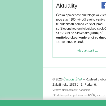
Aktuality
Česká společnost ornitologická v le
roce slaví 100. výročí svého vzniku 
té příležitosti pořádá ve spolupráci
se Slovenskou ornitologickou společ
SOS/BirdLife Slovensko
jubilejní
ornitologickou konferenci ve dnec
18. 10. 2026 v Brně
.
Podrobnější informace ke konferenc
... více aktualit ...
naleznete zde:
https://www.birdlife.cz/konference-2
Registrovat se můžete do 6. září.
Upozorňujeme, že termín pro odeslá
© 2026
Časopis ŽIVA
– Rozhled v obor
abstraktu přihlášené přednášky neb
posteru je už 30. června.
Založil roku 1853 J. E. Purkyně.
Vydává Nakladatelství Academia,
Středisko společných činností AV ČR, v. v. i.