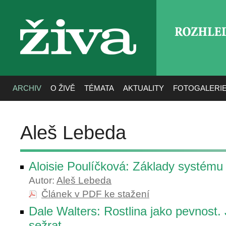
ROZHLE
živa
ARCHIV
O ŽIVĚ
TÉMATA
AKTUALITY
FOTOGALERI
Aleš Lebeda
Aloisie Poulíčková: Základy systému 
Autor:
Aleš Lebeda
Článek v PDF ke stažení
Dale Walters: Rostlina jako pevnost.
sežrat