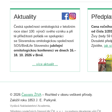
Aktuality
Předpla
Česká společnost ornitologická v letošním
Cena ročního
roce slaví 100. výročí svého vzniku a při
od čísla 1/20
té příležitosti pořádá ve spolupráci
Živy (tedy 59 
se Slovenskou ornitologickou společností
Dvouleté předp
SOS/BirdLife Slovensko
jubilejní
Zjistěte,
jak s
ornitologickou konferenci ve dnech 16.–
18. 10. 2026 v Brně
.
Podrobnější informace ke konferenci
... více aktualit ...
naleznete zde:
https://www.birdlife.cz/konference-2026/
Registrovat se můžete do 6. září.
Upozorňujeme, že termín pro odeslání
© 2026
Časopis ŽIVA
– Rozhled v oboru veškeré přírody.
abstraktu přihlášené přednášky nebo
posteru je už 30. června.
Založil roku 1853 J. E. Purkyně.
Vydává Nakladatelství Academia,
Středisko společných činností AV ČR, v. v. i., za podpory Akademie věd ČR.