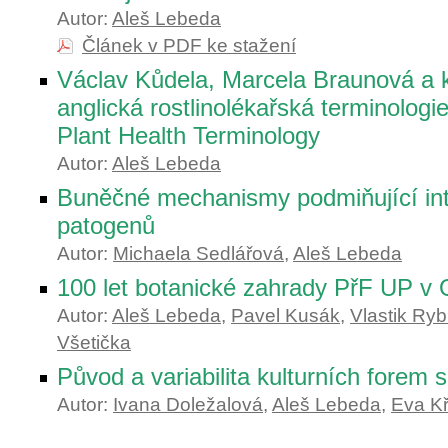
Autor:
Aleš Lebeda
Článek v PDF ke stažení
Václav Kůdela, Marcela Braunová a k
anglická rostlinolékařská terminologi
Plant Health Terminology
Autor:
Aleš Lebeda
Buněčné mechanismy podmiňující inte
patogenů
Autor:
Michaela Sedlářová
,
Aleš Lebeda
100 let botanické zahrady PřF UP v
Autor:
Aleš Lebeda
,
Pavel Kusák
,
Vlastik Ry
Všetička
Původ a variabilita kulturních forem s
Autor:
Ivana Doležalová
,
Aleš Lebeda
,
Eva Kř