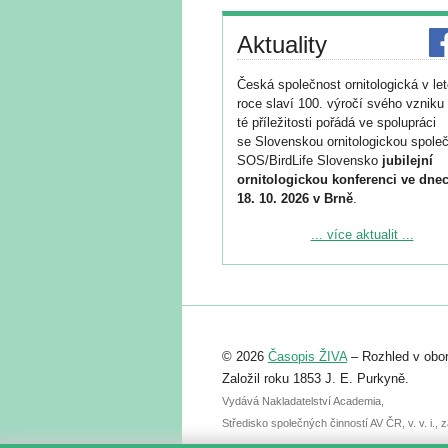
Aktuality
Česká společnost ornitologická v le
roce slaví 100. výročí svého vzniku 
té příležitosti pořádá ve spolupráci
se Slovenskou ornitologickou společ
SOS/BirdLife Slovensko
jubilejní
ornitologickou konferenci ve dnec
18. 10. 2026 v Brně
.
Podrobnější informace ke konferenc
... více aktualit ...
naleznete zde:
https://www.birdlife.cz/konference-2
Registrovat se můžete do 6. září.
Upozorňujeme, že termín pro odeslá
© 2026
Časopis ŽIVA
– Rozhled v obor
abstraktu přihlášené přednášky neb
posteru je už 30. června.
Založil roku 1853 J. E. Purkyně.
Vydává Nakladatelství Academia,
Středisko společných činností AV ČR, v. v. i.