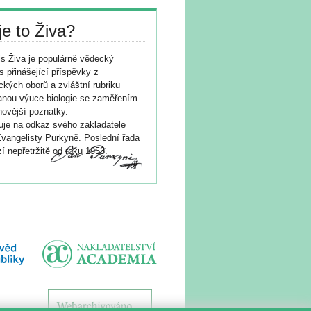
je to Živa?
s Živa je populárně vědecký
s přinášející příspěvky z
ických oborů a zvláštní rubriku
nou výuce biologie se zaměřením
novější poznatky.
je na odkaz svého zakladatele
vangelisty Purkyně. Poslední řada
í nepřetržitě od roku 1953.