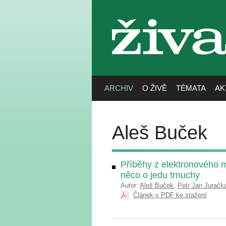
živa
ARCHIV
O ŽIVĚ
TÉMATA
AK
Aleš Buček
Příběhy z elektronového 
něco o jedu trnuchy
Autor:
Aleš Buček
,
Petr Jan Juračk
Článek v PDF ke stažení