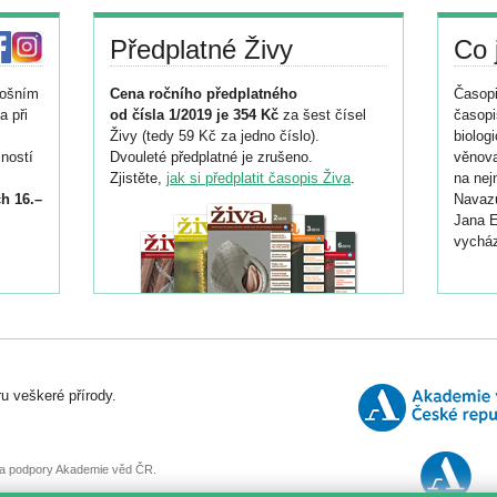
Předplatné Živy
Co 
tošním
Cena ročního předplatného
Časopi
a při
od čísla 1/2019 je 354 Kč
za šest čísel
časopi
Živy (tedy 59 Kč za jedno číslo).
biolog
ností
Dvouleté předplatné je zrušeno.
věnova
Zjistěte,
jak si předplatit časopis Živa
.
na nej
h 16.–
Navazu
Jana E
vycház
i
026/
ní
u veškeré přírody.
o
, za podpory Akademie věd ČR.