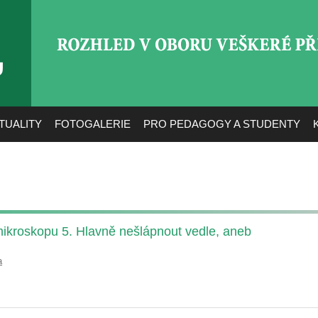
ROZHLED V OBORU VEŠ
TUALITY
FOTOGALERIE
PRO PEDAGOGY A STUDENTY
mikroskopu 5. Hlavně nešlápnout vedle, aneb
a