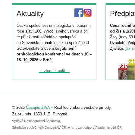
Aktuality
Předpla
Česká společnost ornitologická v letošním
Cena ročního
roce slaví 100. výročí svého vzniku a při
od čísla 1/20
té příležitosti pořádá ve spolupráci
Živy (tedy 59 
se Slovenskou ornitologickou společností
Dvouleté předp
SOS/BirdLife Slovensko
jubilejní
Zjistěte,
jak s
ornitologickou konferenci ve dnech 16.–
18. 10. 2026 v Brně
.
Podrobnější informace ke konferenci
... více aktualit ...
naleznete zde:
https://www.birdlife.cz/konference-2026/
Registrovat se můžete do 6. září.
Upozorňujeme, že termín pro odeslání
© 2026
Časopis ŽIVA
– Rozhled v oboru veškeré přírody.
abstraktu přihlášené přednášky nebo
posteru je už 30. června.
Založil roku 1853 J. E. Purkyně.
Vydává Nakladatelství Academia,
Středisko společných činností AV ČR, v. v. i., za podpory Akademie věd ČR.