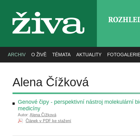
ROZHLE
živa
ARCHIV
O ŽIVĚ
TÉMATA
AKTUALITY
FOTOGALERI
Alena Čížková
Genové čipy - perspektivní nástroj molekulární bi
medicíny
Autor:
Alena Čížková
Článek v PDF ke stažení