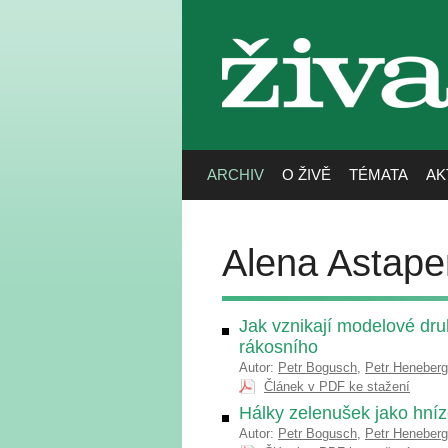
živa
ARCHIV
O ŽIVĚ
TÉMATA
AK
Alena Astap
Jak vznikají modelové dr
rákosního
Autor:
Petr Bogusch
,
Petr Heneberg
Článek v PDF ke stažení
Hálky zelenušek jako hníz
Autor:
Petr Bogusch
,
Petr Heneberg