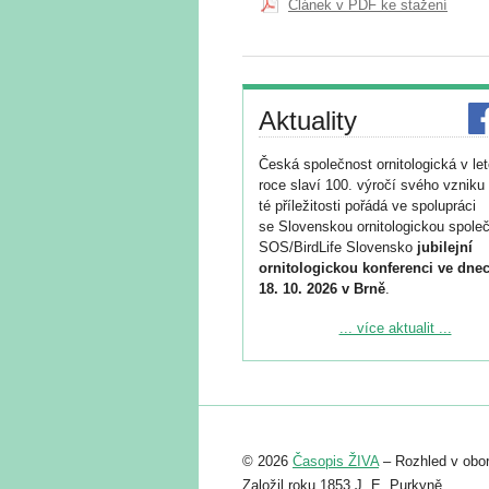
Článek v PDF ke stažení
Aktuality
Česká společnost ornitologická v le
roce slaví 100. výročí svého vzniku 
té příležitosti pořádá ve spolupráci
se Slovenskou ornitologickou společ
SOS/BirdLife Slovensko
jubilejní
ornitologickou konferenci ve dnec
18. 10. 2026 v Brně
.
Podrobnější informace ke konferenc
... více aktualit ...
naleznete zde:
https://www.birdlife.cz/konference-2
Registrovat se můžete do 6. září.
Upozorňujeme, že termín pro odeslá
© 2026
Časopis ŽIVA
– Rozhled v obor
abstraktu přihlášené přednášky neb
posteru je už 30. června.
Založil roku 1853 J. E. Purkyně.