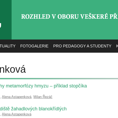
ROZHLED V OBORU VEŠ
TUALITY
FOTOGALERIE
PRO PEDAGOGY A STUDENTY
enková
uhy metamorfózy hmyzu – příklad stopčíka
,
Alena Astapenková
,
Milan Řezáč
diště žahadlových blanokřídlých
,
Alena Astapenková