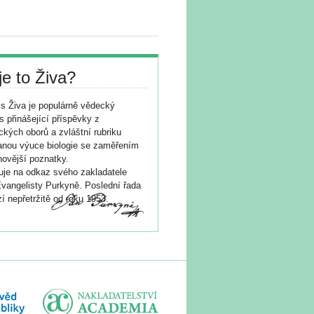
je to Živa?
s Živa je populárně vědecký
s přinášející příspěvky z
ických oborů a zvláštní rubriku
nou výuce biologie se zaměřením
novější poznatky.
je na odkaz svého zakladatele
vangelisty Purkyně. Poslední řada
í nepřetržitě od roku 1953.