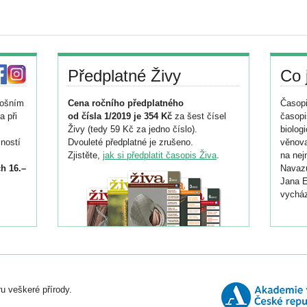
Předplatné Živy
Co 
tošním
Cena ročního předplatného
Časopi
a při
od čísla 1/2019 je 354 Kč
za šest čísel
časopi
Živy (tedy 59 Kč za jedno číslo).
biolog
ností
Dvouleté předplatné je zrušeno.
věnova
Zjistěte,
jak si předplatit časopis Živa
.
na nej
h 16.–
Navazu
Jana E
vycház
i
026/
ní
u veškeré přírody.
o