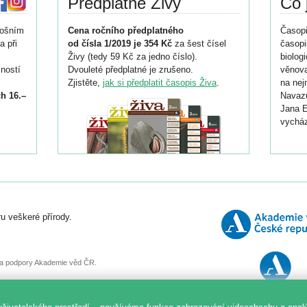
Předplatné Živy
Co 
tošním
Cena ročního předplatného
Časopi
a při
od čísla 1/2019 je 354 Kč
za šest čísel
časopi
Živy (tedy 59 Kč za jedno číslo).
biolog
ností
Dvouleté předplatné je zrušeno.
věnova
Zjistěte,
jak si předplatit časopis Živa
.
na nej
h 16.–
Navazu
Jana E
vycház
i
026/
ní
u veškeré přírody.
o
, za podpory Akademie věd ČR.