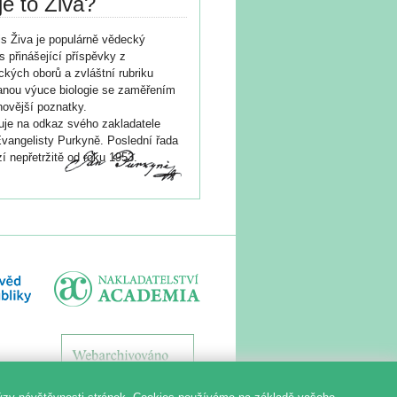
je to Živa?
s Živa je populárně vědecký
s přinášející příspěvky z
ických oborů a zvláštní rubriku
nou výuce biologie se zaměřením
novější poznatky.
je na odkaz svého zakladatele
vangelisty Purkyně. Poslední řada
í nepřetržitě od roku 1953.