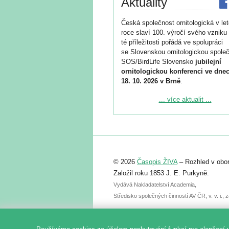
Aktuality
Česká společnost ornitologická v le
roce slaví 100. výročí svého vzniku 
té příležitosti pořádá ve spolupráci
se Slovenskou ornitologickou společ
SOS/BirdLife Slovensko
jubilejní
ornitologickou konferenci ve dnec
18. 10. 2026 v Brně
.
Podrobnější informace ke konferenc
... více aktualit ...
naleznete zde:
https://www.birdlife.cz/konference-2
Registrovat se můžete do 6. září.
Upozorňujeme, že termín pro odeslá
© 2026
Časopis ŽIVA
– Rozhled v obor
abstraktu přihlášené přednášky neb
posteru je už 30. června.
Založil roku 1853 J. E. Purkyně.
Vydává Nakladatelství Academia,
Středisko společných činností AV ČR, v. v. i.