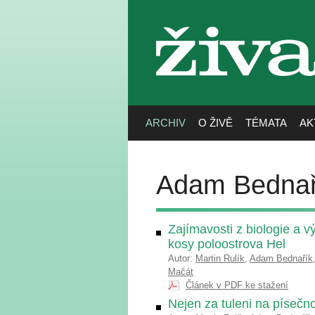
živa
ARCHIV
O ŽIVĚ
TÉMATA
AK
Adam Bednař
Zajímavosti z biologie a 
kosy poloostrova Hel
Autor:
Martin Rulík
,
Adam Bednařík
Mačát
Článek v PDF ke stažení
Nejen za tuleni na písečn