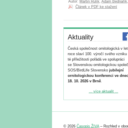
Autor:
Martin Rulík
,
Adam Bednařík
Článek v PDF ke stažení
Aktuality
Česká společnost ornitologická v le
roce slaví 100. výročí svého vzniku 
té příležitosti pořádá ve spolupráci
se Slovenskou ornitologickou společ
SOS/BirdLife Slovensko
jubilejní
ornitologickou konferenci ve dnec
18. 10. 2026 v Brně
.
Podrobnější informace ke konferenc
... více aktualit ...
naleznete zde:
https://www.birdlife.cz/konference-2
Registrovat se můžete do 6. září.
Upozorňujeme, že termín pro odeslá
© 2026
Časopis ŽIVA
– Rozhled v obor
abstraktu přihlášené přednášky neb