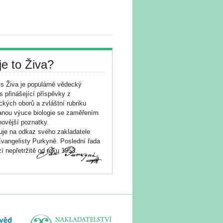
je to Živa?
s Živa je populárně vědecký
s přinášející příspěvky z
ických oborů a zvláštní rubriku
nou výuce biologie se zaměřením
novější poznatky.
je na odkaz svého zakladatele
vangelisty Purkyně. Poslední řada
í nepřetržitě od roku 1953.