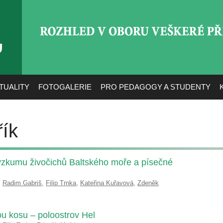
ROZHLED V OBORU VEŠ
TUALITY
FOTOGALERIE
PRO PEDAGOGY A STUDENTY
ík
výzkumu živočichů Baltského moře a písečné
,
Radim Gabriš
,
Filip Trnka
,
Kateřina Kuřavová
,
Zdeněk
ou kosu – poloostrov Hel