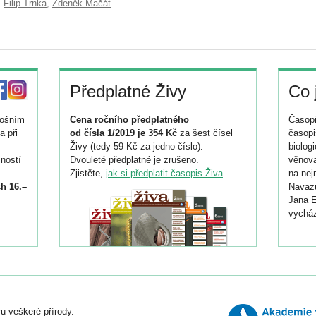
,
Filip Trnka
,
Zdeněk Mačát
Předplatné Živy
Co 
tošním
Cena ročního předplatného
Časopi
a při
od čísla 1/2019 je 354 Kč
za šest čísel
časopi
Živy (tedy 59 Kč za jedno číslo).
biolog
ností
Dvouleté předplatné je zrušeno.
věnova
Zjistěte,
jak si předplatit časopis Živa
.
na nej
h 16.–
Navazu
Jana E
vycház
i
026/
ní
u veškeré přírody.
o