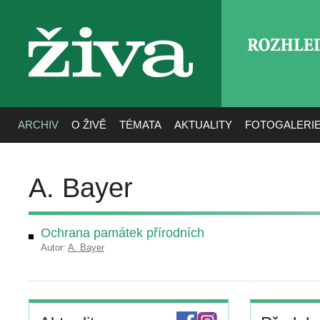
ROZHLE
živa
ARCHIV
O ŽIVĚ
TÉMATA
AKTUALITY
FOTOGALERI
A. Bayer
Ochrana památek přírodních
Autor:
A. Bayer