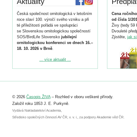
Aktuality
Předpla
Česká společnost ornitologická v letošním
Cena ročního
roce slaví 100. výročí svého vzniku a při
od čísla 1/20
té příležitosti pořádá ve spolupráci
Živy (tedy 59 
se Slovenskou ornitologickou společností
Dvouleté předp
SOS/BirdLife Slovensko
jubilejní
Zjistěte,
jak s
ornitologickou konferenci ve dnech 16.–
18. 10. 2026 v Brně
.
Podrobnější informace ke konferenci
... více aktualit ...
naleznete zde:
https://www.birdlife.cz/konference-2026/
Registrovat se můžete do 6. září.
Upozorňujeme, že termín pro odeslání
© 2026
Časopis ŽIVA
– Rozhled v oboru veškeré přírody.
abstraktu přihlášené přednášky nebo
posteru je už 30. června.
Založil roku 1853 J. E. Purkyně.
Vydává Nakladatelství Academia,
Středisko společných činností AV ČR, v. v. i., za podpory Akademie věd ČR.