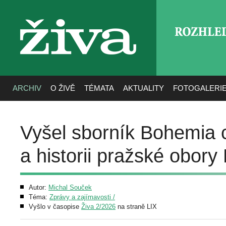
ROZHLE
živa
ARCHIV
O ŽIVĚ
TÉMATA
AKTUALITY
FOTOGALERI
Vyšel sborník Bohemia c
a historii pražské obor
Autor:
Michal Souček
Téma:
Zprávy a zajímavosti /
Vyšlo v časopise
Živa 2/2026
na straně LIX