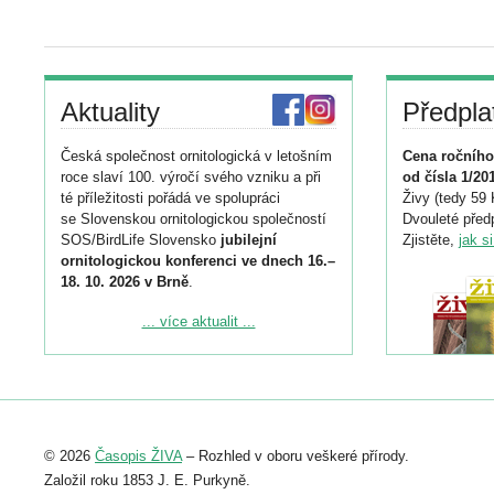
Aktuality
Předpla
Česká společnost ornitologická v letošním
Cena ročního
roce slaví 100. výročí svého vzniku a při
od čísla 1/20
té příležitosti pořádá ve spolupráci
Živy (tedy 59 
se Slovenskou ornitologickou společností
Dvouleté předp
SOS/BirdLife Slovensko
jubilejní
Zjistěte,
jak s
ornitologickou konferenci ve dnech 16.–
18. 10. 2026 v Brně
.
Podrobnější informace ke konferenci
... více aktualit ...
naleznete zde:
https://www.birdlife.cz/konference-2026/
Registrovat se můžete do 6. září.
Upozorňujeme, že termín pro odeslání
© 2026
Časopis ŽIVA
– Rozhled v oboru veškeré přírody.
abstraktu přihlášené přednášky nebo
posteru je už 30. června.
Založil roku 1853 J. E. Purkyně.