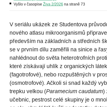
Vyšlo v časopise
Živa 2/2026
na straně 73
V seriálu ukázek ze Studentova průvod
nového atlasu mikroorganismů připrav
především na základních a středních š
se v prvním dílu zaměřili na sinice a ř
nahlédnout do světa heterotrofních prot
které získávají uhlík z organických láte
(fagotrofové), nebo rozpuštěných v pros
(osmotrofové). Ačkoli si snad každý vy
trepku velkou (
Paramecium caudatum
)
učebnic, pestrost celé skupiny je o mno