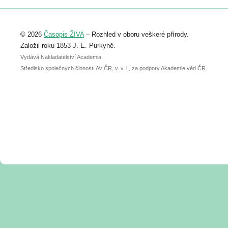
Registrovat se můžete do 6. září.
Upozorňujeme, že termín pro odeslání
© 2026
Časopis ŽIVA
– Rozhled v oboru veškeré přírody.
abstraktu přihlášené přednášky nebo
posteru je už 30. června.
Založil roku 1853 J. E. Purkyně.
Vydává Nakladatelství Academia,
Středisko společných činností AV ČR, v. v. i., za podpory Akademie věd ČR.