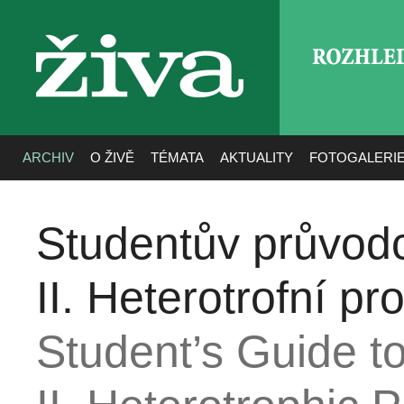
ROZHLE
živa
ARCHIV
O ŽIVĚ
TÉMATA
AKTUALITY
FOTOGALERI
Studentův průvod
II. Heterotrofní pro
Student’s Guide t