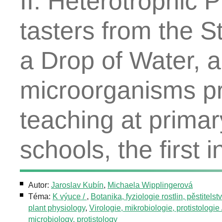
II. Heterotrophic Pr
tasters from the S
a Drop of Water, a
microorganisms pr
teaching at prima
schools, the first 
Autor:
Jaroslav Kubín
,
Michaela Wipplingerová
Téma:
K výuce /
,
Botanika, fyziologie rostlin, pěstitelstv
plant physiology
,
Virologie, mikrobiologie, protistologie 
microbiology, protistology