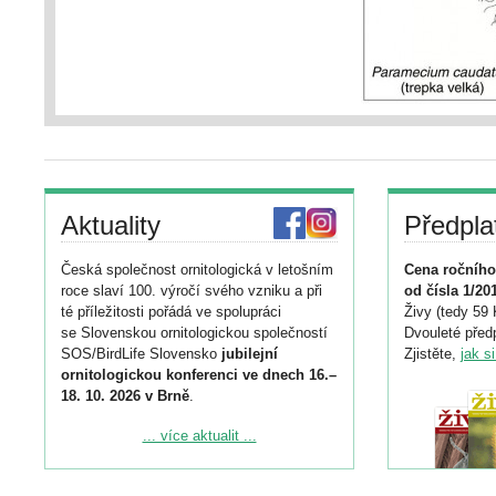
Aktuality
Předpla
Česká společnost ornitologická v letošním
Cena ročního
roce slaví 100. výročí svého vzniku a při
od čísla 1/20
té příležitosti pořádá ve spolupráci
Živy (tedy 59 
se Slovenskou ornitologickou společností
Dvouleté předp
SOS/BirdLife Slovensko
jubilejní
Zjistěte,
jak s
ornitologickou konferenci ve dnech 16.–
18. 10. 2026 v Brně
.
Podrobnější informace ke konferenci
... více aktualit ...
naleznete zde:
https://www.birdlife.cz/konference-2026/