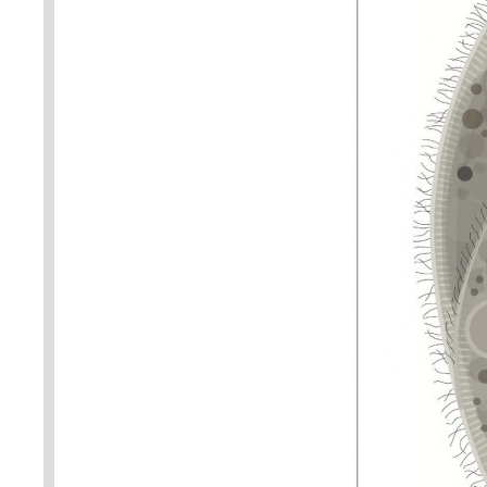
symbiotické řasy. Orig. J. Kubí