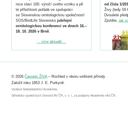
roce slaví 100. výročí svého vzniku a při
od čísla 1/20
té příležitosti pořádá ve spolupráci
Živy (tedy 59 
se Slovenskou ornitologickou společností
Dvouleté předp
SOS/BirdLife Slovensko
jubilejní
Zjistěte,
jak s
ornitologickou konferenci ve dnech 16.–
18. 10. 2026 v Brně
.
Podrobnější informace ke konferenci
... více aktualit ...
naleznete zde:
https://www.birdlife.cz/konference-2026/
Registrovat se můžete do 6. září.
Upozorňujeme, že termín pro odeslání
© 2026
Časopis ŽIVA
– Rozhled v oboru veškeré přírody.
abstraktu přihlášené přednášky nebo
posteru je už 30. června.
Založil roku 1853 J. E. Purkyně.
Vydává Nakladatelství Academia,
Středisko společných činností AV ČR, v. v. i., za podpory Akademie věd ČR.