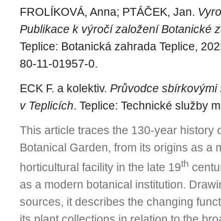
FROLÍKOVÁ, Anna; PTÁČEK, Jan.
Vyro
Publikace k výročí založení Botanické 
Teplice: Botanická zahrada Teplice, 20
80-11-01957-0.
ECK F. a kolektiv.
Průvodce sbírkovými 
v Teplicích
. Teplice: Technické služby m
Th
is
article traces the 130-year history o
Botanical Garden, from its origins as a 
th
horticultural facility in the late 19
centur
as a modern botanical institution. Drawi
sources, it describes the changing funct
its plant collections in relation to
the
bro