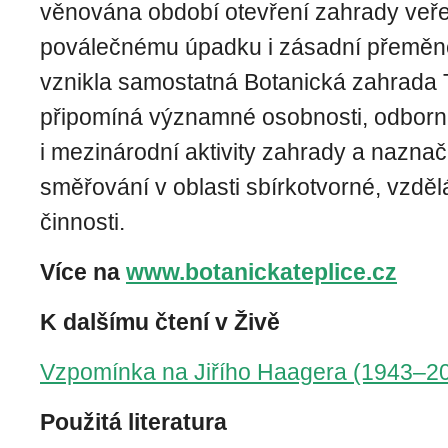
věnována období otevření zahrady veřejn
poválečnému úpadku i zásadní přeměně
vznikla samostatná Botanická zahrada T
připomíná významné osobnosti, odbor
i mezinárodní aktivity zahrady a naznaču
směřování v oblasti sbírkotvorné, vzdě
činnosti.
Více na
www.botanickateplice.cz
K dalšímu čtení v Živě
Vzpomínka na Jiřího Haagera (1943–2
Použitá literatura