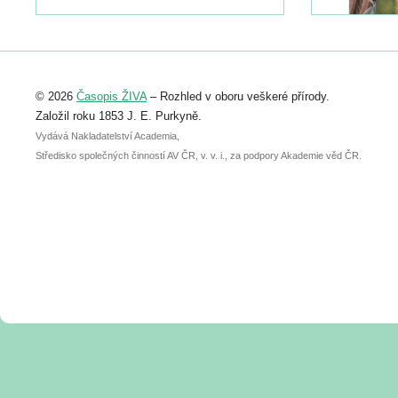
naleznete zde:
https://www.birdlife.cz/konference-2026/
Registrovat se můžete do 6. září.
Upozorňujeme, že termín pro odeslání
© 2026
Časopis ŽIVA
– Rozhled v oboru veškeré přírody.
abstraktu přihlášené přednášky nebo
posteru je už 30. června.
Založil roku 1853 J. E. Purkyně.
Vydává Nakladatelství Academia,
Středisko společných činností AV ČR, v. v. i., za podpory Akademie věd ČR.