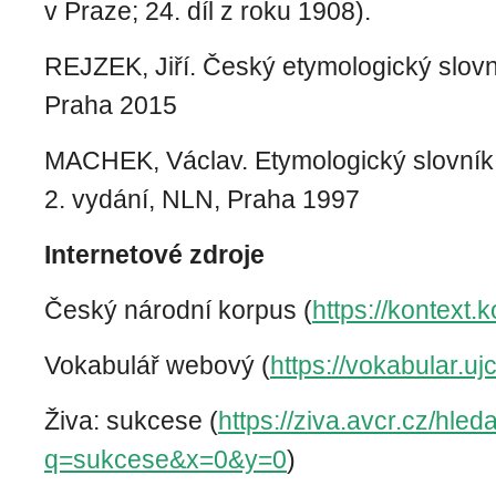
v Praze; 24. díl z roku 1908).
REJZEK, Jiří. Český etymologický slovn
Praha 2015
MACHEK, Václav. Etymologický slovník
2. vydání, NLN, Praha 1997
Internetové zdroje
Český národní korpus (
https://kontext.
Vokabulář webový (
https://vokabular.uj
Živa: sukcese (
https://ziva.avcr.cz/hleda
q=sukcese&x=0&y=0
)