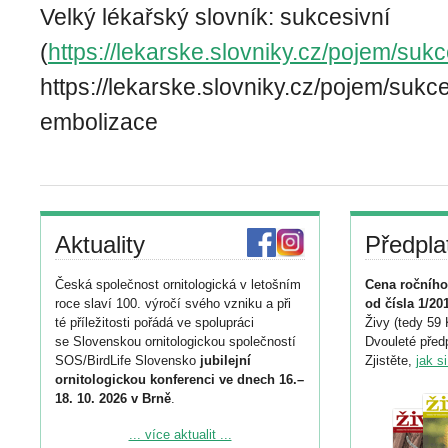
Velký lékařský slovník: sukcesivní
(
https://lekarske.slovniky.cz/pojem/sukc
https://lekarske.slovniky.cz/pojem/sukces
embolizace
Aktuality
Předpla
Česká společnost ornitologická v letošním
Cena ročního
roce slaví 100. výročí svého vzniku a při
od čísla 1/20
té příležitosti pořádá ve spolupráci
Živy (tedy 59 
se Slovenskou ornitologickou společností
Dvouleté předp
SOS/BirdLife Slovensko
jubilejní
Zjistěte,
jak s
ornitologickou konferenci ve dnech 16.–
18. 10. 2026 v Brně
.
Podrobnější informace ke konferenci
... více aktualit ...