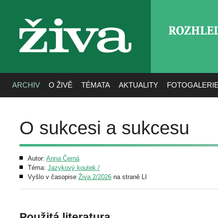
ROZHLE
živa
ARCHIV
O ŽIVĚ
TÉMATA
AKTUALITY
FOTOGALERI
O sukcesi a sukcesu
Autor:
Anna Černá
Téma:
Jazykový koutek /
Vyšlo v časopise
Živa 2/2026
na straně LI
Použitá literatura