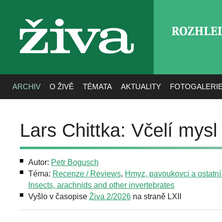
ROZHLE
živa
ARCHIV
O ŽIVĚ
TÉMATA
AKTUALITY
FOTOGALERI
Lars Chittka: Včelí mysl
Autor:
Petr Bogusch
Téma:
Recenze / Reviews
,
Hmyz, pavoukovci a ostatní 
Insects, arachnids and other invertebrates
Vyšlo v časopise
Živa 2/2026
na straně LXII