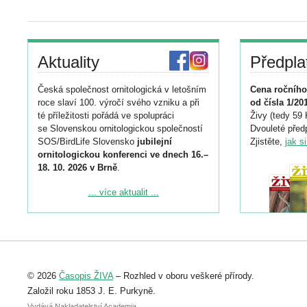
Aktuality
Předpla
Česká společnost ornitologická v letošním
Cena ročního
roce slaví 100. výročí svého vzniku a při
od čísla 1/20
té příležitosti pořádá ve spolupráci
Živy (tedy 59 
se Slovenskou ornitologickou společností
Dvouleté předp
SOS/BirdLife Slovensko
jubilejní
Zjistěte,
jak s
ornitologickou konferenci ve dnech 16.–
18. 10. 2026 v Brně
.
Podrobnější informace ke konferenci
... více aktualit ...
naleznete zde:
https://www.birdlife.cz/konference-2026/
Registrovat se můžete do 6. září.
Upozorňujeme, že termín pro odeslání
© 2026
Časopis ŽIVA
– Rozhled v oboru veškeré přírody.
abstraktu přihlášené přednášky nebo
posteru je už 30. června.
Založil roku 1853 J. E. Purkyně.
Vydává Nakladatelství Academia,