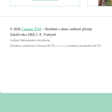
naleznete zde:
https://www.birdlife.cz/konference-2026/
Registrovat se můžete do 6. září.
Upozorňujeme, že termín pro odeslání
© 2026
Časopis ŽIVA
– Rozhled v oboru veškeré přírody.
abstraktu přihlášené přednášky nebo
posteru je už 30. června.
Založil roku 1853 J. E. Purkyně.
Vydává Nakladatelství Academia,
Středisko společných činností AV ČR, v. v. i., za podpory Akademie věd ČR.