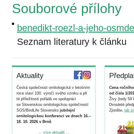
Souborové přílohy
benedikt-roezl-a-jeho-osmd
Seznam literatury k článku
Aktuality
Předpla
Česká společnost ornitologická v letošním
Cena ročního
roce slaví 100. výročí svého vzniku a při
od čísla 1/20
té příležitosti pořádá ve spolupráci
Živy (tedy 59 
se Slovenskou ornitologickou společností
Dvouleté předp
SOS/BirdLife Slovensko
jubilejní
Zjistěte,
jak s
ornitologickou konferenci ve dnech 16.–
18. 10. 2026 v Brně
.
Podrobnější informace ke konferenci
... více aktualit ...