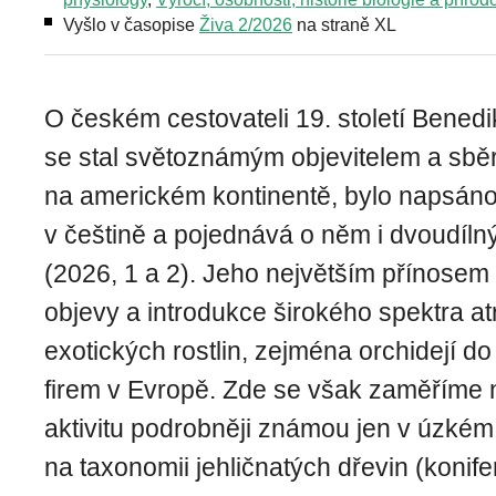
Vyšlo v časopise
Živa 2/2026
na straně XL
O českém cestovateli 19. století Benedi
se stal světoznámým objevitelem a sběr
na americkém kontinentě, bylo napsán
v češtině a pojednává o něm i dvoudílný
(2026, 1 a 2). Jeho největším přínosem
objevy a introdukce širokého spektra at
exotických rostlin, zejména orchidejí d
firem v Evropě. Zde se však zaměříme 
aktivitu podrobněji známou jen v úzké
na taxonomii jehličnatých dřevin (konifer