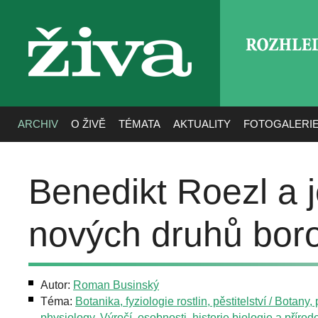
ROZHLE
živa
ARCHIV
O ŽIVĚ
TÉMATA
AKTUALITY
FOTOGALERI
Benedikt Roezl a 
nových druhů boro
Autor:
Roman Businský
Téma:
Botanika, fyziologie rostlin, pěstitelství / Botany, 
physiology
,
Výročí, osobnosti, historie biologie a přírod