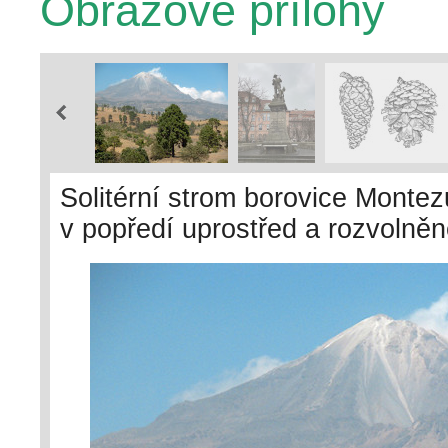
Obrazové přílohy
Solitérní strom borovice Mont
v popředí uprostřed a rozvolně
hartwegii) na blízkém i vzdále
Mexika, Pico de Orizaba (Citlalt
druhů byl Benediktem Roezlem 
publikovanými, ale pozdějšími b
v dobré víře, že všechna jména
R. Businský