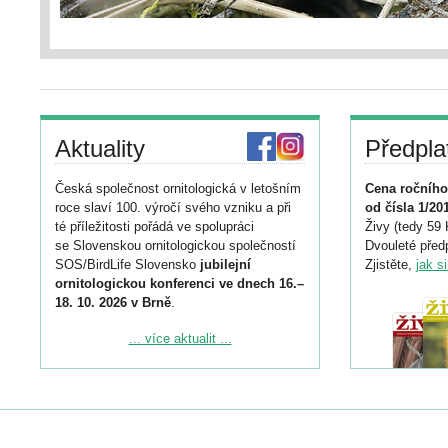
Aktuality
Předpla
Česká společnost ornitologická v letošním
Cena ročního
roce slaví 100. výročí svého vzniku a při
od čísla 1/20
té příležitosti pořádá ve spolupráci
Živy (tedy 59 
se Slovenskou ornitologickou společností
Dvouleté předp
SOS/BirdLife Slovensko
jubilejní
Zjistěte,
jak s
ornitologickou konferenci ve dnech 16.–
18. 10. 2026 v Brně
.
Podrobnější informace ke konferenci
... více aktualit ...
naleznete zde:
https://www.birdlife.cz/konference-2026/
Registrovat se můžete do 6. září.
Upozorňujeme, že termín pro odeslání