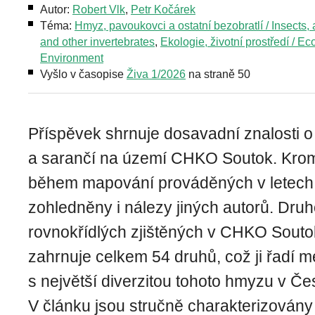
Autor:
Robert Vlk
,
Petr Kočárek
Téma:
Hmyz, pavoukovci a ostatní bezobratlí / Insects,
and other invertebrates
,
Ekologie, životní prostředí / Ec
Environment
Vyšlo v časopise
Živa 1/2026
na straně 50
Příspěvek shrnuje dosavadní znalosti o
a sarančí na území CHKO Soutok. Kro
během mapování prováděných v letech
zohledněny i nálezy jiných autorů. Dru
rovnokřídlých zjištěných v CHKO Souto
zahrnuje celkem 54 druhů, což ji řadí me
s největší diverzitou tohoto hmyzu v Če
V článku jsou stručně charakterizován