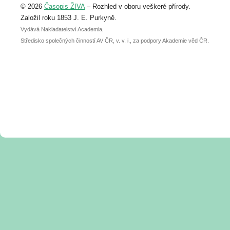
© 2026
Časopis ŽIVA
– Rozhled v oboru veškeré přírody.
abstraktu přihlášené přednášky nebo
posteru je už 30. června.
Založil roku 1853 J. E. Purkyně.
Vydává Nakladatelství Academia,
Středisko společných činností AV ČR, v. v. i., za podpory Akademie věd ČR.