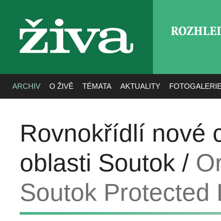
ROZHLE
živa
ARCHIV
O ŽIVĚ
TÉMATA
AKTUALITY
FOTOGALERI
Rovnokřídlí nové 
oblasti Soutok /
Or
Soutok Protected