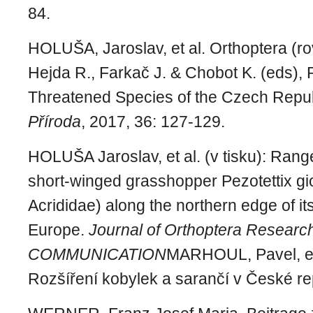
84.
HOLUŠA, Jaroslav, et al. Orthoptera (rovn
Hejda R., Farkač J. & Chobot K. (eds), R
Threatened Species of the Czech Republ
Příroda
, 2017, 36: 127-129.
HOLUŠA Jaroslav, et al. (v tisku): Rang
short-winged grasshopper Pezotettix gi
Acrididae) along the northern edge of it
Europe.
Journal of Orthoptera Resear
COMMUNICATION
MARHOUL, Pavel, et 
Rozšíření kobylek a sarančí v České re